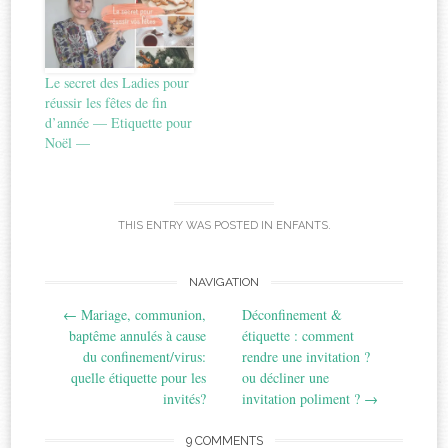
Le secret des Ladies pour
réussir les fêtes de fin
d’année — Etiquette pour
Noël —
THIS ENTRY WAS POSTED IN
ENFANTS
.
Post
NAVIGATION
←
Mariage, communion,
Déconfinement &
navigation
baptême annulés à cause
étiquette : comment
du confinement/virus:
rendre une invitation ?
quelle étiquette pour les
ou décliner une
invités?
invitation poliment ?
→
9 COMMENTS