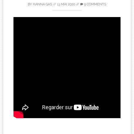
BY
HANNA GAS
//
13 MAI 2020
//
9 COMMENTS