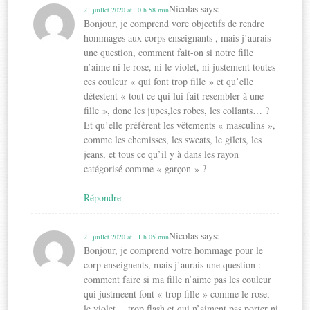
Nicolas
says:
21 juillet 2020 at 10 h 58 min
Bonjour, je comprend vore objectifs de rendre
hommages aux corps enseignants , mais j’aurais
une question, comment fait-on si notre fille
n’aime ni le rose, ni le violet, ni justement toutes
ces couleur « qui font trop fille » et qu’elle
détestent « tout ce qui lui fait resembler à une
fille », donc les jupes,les robes, les collants… ?
Et qu’elle préfèrent les vêtements « masculins »,
comme les chemisses, les sweats, le gilets, les
jeans, et tous ce qu’il y à dans les rayon
catégorisé comme « garçon » ?
Répondre
Nicolas
says:
21 juillet 2020 at 11 h 05 min
Bonjour, je comprend votre hommage pour le
corp enseignents, mais j’aurais une question :
comment faire si ma fille n’aime pas les couleur
qui justmeent font « trop fille » comme le rose,
le violet… trop flash et qui n’aiment pas porter ni