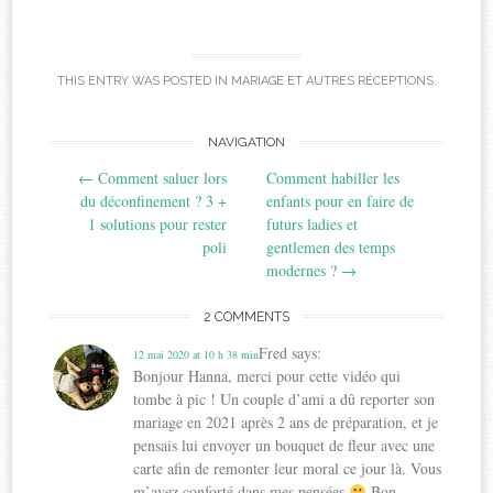
THIS ENTRY WAS POSTED IN
MARIAGE ET AUTRES RÉCEPTIONS
.
Post
NAVIGATION
←
Comment saluer lors
Comment habiller les
navigation
du déconfinement ? 3 +
enfants pour en faire de
1 solutions pour rester
futurs ladies et
poli
gentlemen des temps
modernes ?
→
2 COMMENTS
Fred
says:
12 mai 2020 at 10 h 38 min
Bonjour Hanna, merci pour cette vidéo qui
tombe à pic ! Un couple d’ami a dû reporter son
mariage en 2021 après 2 ans de préparation, et je
pensais lui envoyer un bouquet de fleur avec une
carte afin de remonter leur moral ce jour là. Vous
m’avez conforté dans mes pensées
Bon