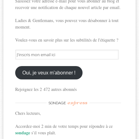
Saisissez votre adresse e-mail pour vous abonner au blog et
recevoir une notification de chaque nouvel article par email.
Ladies & Gentlemans, vous pouvez vous désabonner à tout
moment.
Voulez-vous en savoir plus sur les subtilités de l'étiquette ?
J'inscris
mon
email
ici
Oui, je veux m'abonner !
Rejoignez les 2 472 autres abonnés
express
SONDAGE
Chers lecteurs,
Accordez-moi 2 min de votre temps pour répondre à ce
sondage
s’il vous plaît.