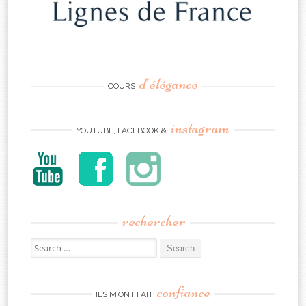
d’élégance
COURS
instagram
YOUTUBE, FACEBOOK &
rechercher
Search
for:
confiance
ILS M’ONT FAIT