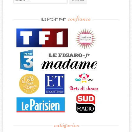
for:
confiance
ILS M’ONT FAIT
catégories