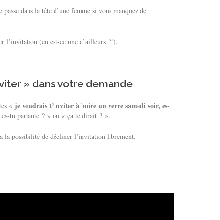
 se passe dans la tête d’une femme si vous manquez de
l’invitation (en est-ce une d’ailleurs ?!).
inviter » dans votre demande
je voudrais t’inviter à boire un verre samedi soir, es-
ites «
s-tu partante ? » ou « ça te dirait ? ».
 la possibilité de décliner l’invitation librement.