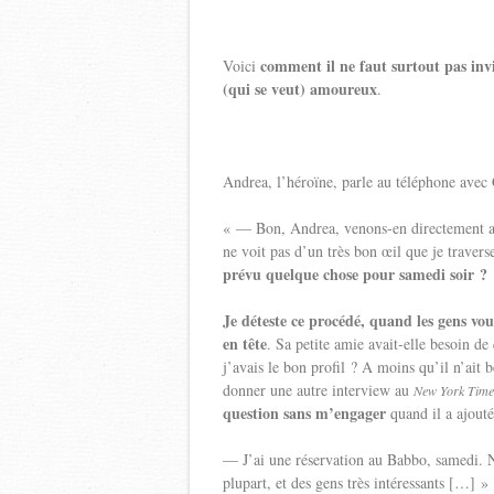
comment il ne faut surtout pas inv
Voici
(qui se veut) amoureux
.
Andrea, l’héroïne, parle au téléphone avec C
« — Bon, Andrea, venons-en directement au f
ne voit pas d’un très bon œil que je traver
prévu quelque chose pour samedi soir ?
Je déteste ce procédé, quand les gens vou
en tête
. Sa petite amie avait-elle besoin de
j’avais le bon profil ? A moins qu’il n’ait
donner une autre interview au
New York Time
question sans m’engager
quand il a ajouté
— J’ai une réservation au Babbo, samedi. Ne
plupart, et des gens très intéressants […] »