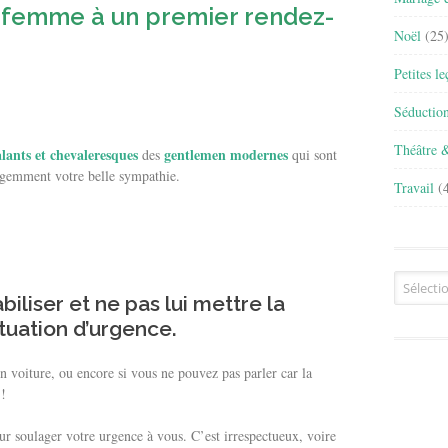
 femme à un premier rendez-
Noël
(25
Petites l
Séductio
Théâtre 
alants et chevaleresques
gentlemen modernes
des
qui sont
ligemment votre belle sympathie.
Travail
(4
Archives
biliser et ne pas lui mettre la
ituation d’urgence.
en voiture, ou encore si vous ne pouvez pas parler car la
 !
r soulager votre urgence à vous. C’est irrespectueux, voire