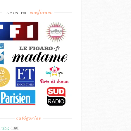
confiance
ILS M’ONT FAIT
catégories
 table
(180)