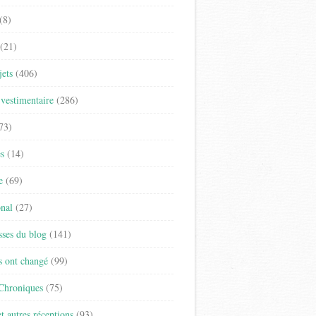
(8)
(21)
jets
(406)
vestimentaire
(286)
73)
es
(14)
e
(69)
onal
(27)
sses du blog
(141)
s ont changé
(99)
 Chroniques
(75)
t autres réceptions
(93)