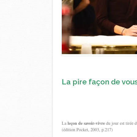
La pire façon de vous 
leçon de savoir-vivre
La
du jour est tirée
(édition Pocket, 2003, p.217)