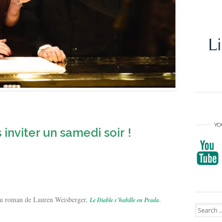
YO
inviter un samedi soir !
 du roman de Lauren Weisberger,
.
Le Diable s’habille en Prada
Search
for: