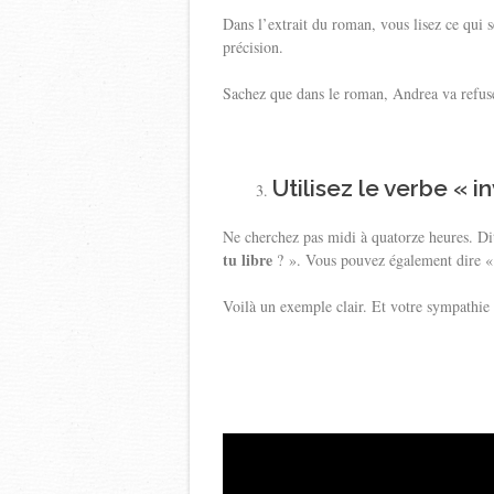
Dans l’extrait du roman, vous lisez ce qui
précision.
Sachez que dans le roman, Andrea va refuser 
Utilisez le verbe « 
Ne cherchez pas midi à quatorze heures. D
tu libre
? ». Vous pouvez également dire « e
Voilà un exemple clair. Et votre sympathie a