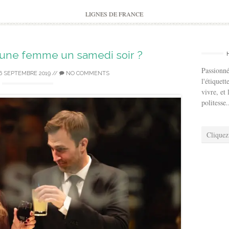
to
content
LIGNES DE FRANCE
 une femme un samedi soir ?
Passionné
6 SEPTEMBRE 2019
//
NO COMMENTS
l'étiquett
vivre, et 
politesse.
Cliquez