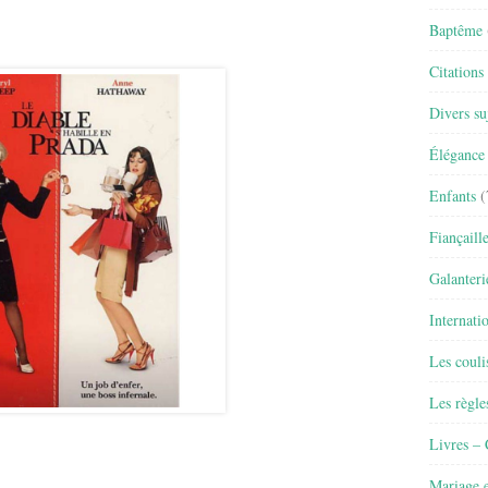
Baptême
Citations
Divers su
Élégance 
Enfants
(
Fiançaill
Galanteri
Internati
Les couli
Les règle
Livres –
Mariage e