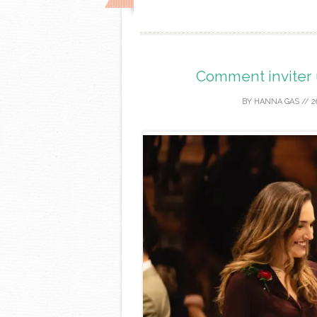
Comment inviter
BY
HANNA GAS
//
2