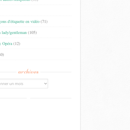
)
eçons d'étiquette en vidéo
(71)
n lady/gentleman
(105)
& Opéra
(12)
0)
archives