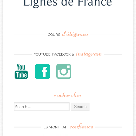
d’élégance
COURS
instagram
YOUTUBE, FACEBOOK &
rechercher
Search
for:
confiance
ILS M’ONT FAIT