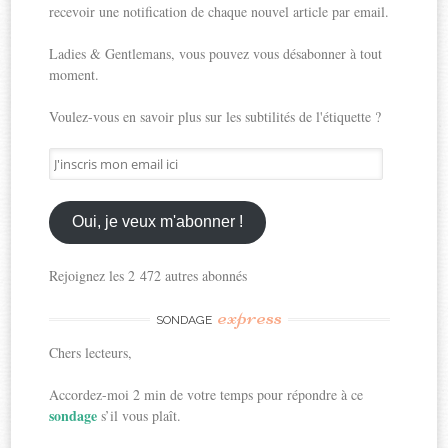
recevoir une notification de chaque nouvel article par email.
Ladies & Gentlemans, vous pouvez vous désabonner à tout
moment.
Voulez-vous en savoir plus sur les subtilités de l'étiquette ?
J'inscris
mon
email
ici
Oui, je veux m'abonner !
Rejoignez les 2 472 autres abonnés
express
SONDAGE
Chers lecteurs,
Accordez-moi 2 min de votre temps pour répondre à ce
sondage
s’il vous plaît.