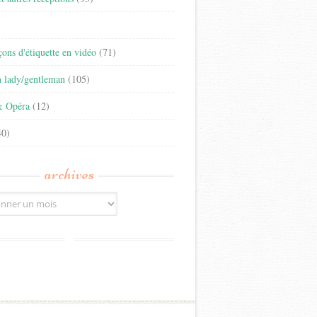
)
eçons d'étiquette en vidéo
(71)
n lady/gentleman
(105)
& Opéra
(12)
0)
archives