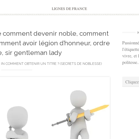
to
content
LIGNES DE FRANCE
re comment devenir noble, comment
omment avoir légion d’honneur, ordre
Passionné
l'étiquett
, sir gentleman lady
vivre, et 
politesse.
IN
COMMENT OBTENIR UN TITRE ? (SECRETS DE NOBLESSE)
Cliquez