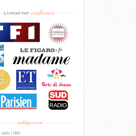
confiance
ILS M’ONT FAIT
catégories
 table
(180)