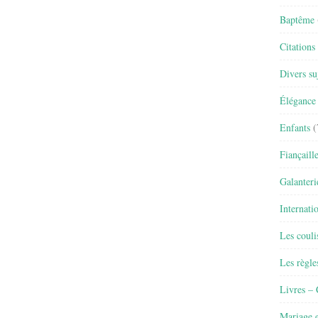
Baptême
Citations
Divers su
Élégance 
Enfants
(
Fiançaill
Galanteri
Internati
Les couli
Les règle
Livres –
Mariage e