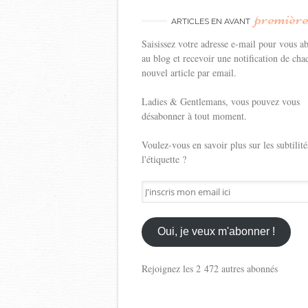
premièr
ARTICLES EN AVANT
Saisissez votre adresse e-mail pour vous a
au blog et recevoir une notification de cha
nouvel article par email.
Ladies & Gentlemans, vous pouvez vous
désabonner à tout moment.
Voulez-vous en savoir plus sur les subtilité
l'étiquette ?
J'inscris
mon
email
ici
Oui, je veux m'abonner !
Rejoignez les 2 472 autres abonnés