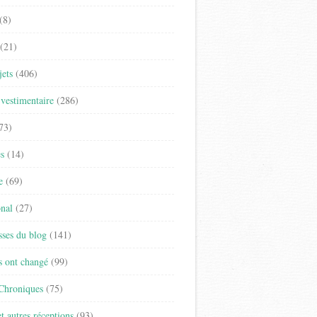
(8)
(21)
jets
(406)
vestimentaire
(286)
73)
es
(14)
e
(69)
onal
(27)
sses du blog
(141)
s ont changé
(99)
 Chroniques
(75)
t autres réceptions
(93)