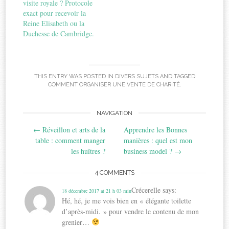
visite royale ? Protocole
exact pour recevoir la
Reine Elisabeth ou la
Duchesse de Cambridge.
THIS ENTRY WAS POSTED IN
DIVERS SUJETS
AND TAGGED
COMMENT ORGANISER UNE VENTE DE CHARITÉ
.
Post
NAVIGATION
←
Réveillon et arts de la
Apprendre les Bonnes
navigation
table : comment manger
manières : quel est mon
les huîtres ?
business model ?
→
4 COMMENTS
Crécerelle
says:
18 décembre 2017 at 21 h 03 min
Hé, hé, je me vois bien en « élégante toilette
d’après-midi. » pour vendre le contenu de mon
grenier…