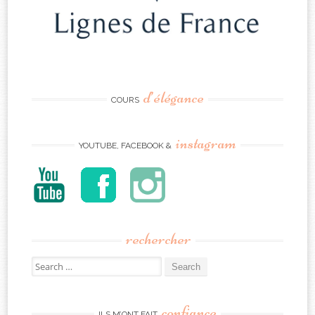
d’élégance
COURS
instagram
YOUTUBE, FACEBOOK &
rechercher
Search
for:
confiance
ILS M’ONT FAIT