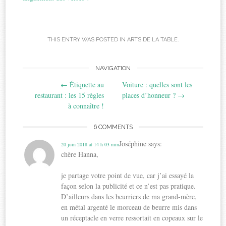
THIS ENTRY WAS POSTED IN
ARTS DE LA TABLE
.
Post
NAVIGATION
←
Étiquette au
Voiture : quelles sont les
navigation
restaurant : les 15 règles
places d’honneur ?
→
à connaître !
6 COMMENTS
Joséphine
says:
20 juin 2018 at 14 h 03 min
chère Hanna,
je partage votre point de vue, car j’ai essayé la
façon selon la publicité et ce n’est pas pratique.
D’ailleurs dans les beurriers de ma grand-mère,
en métal argenté le morceau de beurre mis dans
un réceptacle en verre ressortait en copeaux sur le