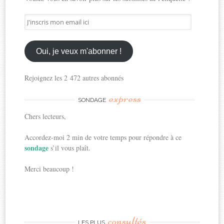
J'inscris
mon
email
ici
Oui, je veux m'abonner !
Rejoignez les 2 472 autres abonnés
express
SONDAGE
Chers lecteurs,
Accordez-moi 2 min de votre temps pour répondre à ce
sondage
s’il vous plaît.
Merci beaucoup !
consultés
LES PLUS