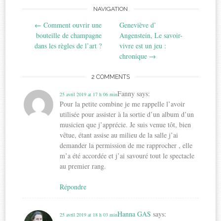
Post
NAVIGATION
←
Comment ouvrir une
Geneviève d’
navigation
bouteille de champagne
Angenstein, Le savoir-
dans les règles de l’art ?
vivre est un jeu :
chronique
→
2 COMMENTS
Fanny
says:
25 avril 2019 at 17 h 06 min
Pour la petite combine je me rappelle l’avoir
utilisée pour assister à la sortie d’un album d’un
musicien que j’apprécie. Je suis venue tôt, bien
vêtue, étant assise au milieu de la salle j’ai
demander la permission de me rapprocher , elle
m’a été accordée et j’ai savouré tout le spectacle
au premier rang.
Répondre
Hanna GAS
says:
25 avril 2019 at 18 h 03 min