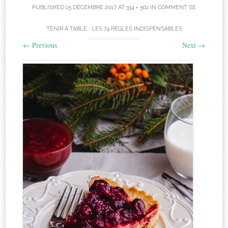
PUBLISHED
15 DÉCEMBRE 2017
AT
334 × 501
IN
COMMENT SE
TENIR À TABLE : LES 74 RÈGLES INDISPENSABLES
←
Previous
Next
→