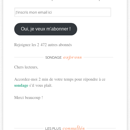
J'inscris
mon
email
ici
Oui, je veux m'abonner !
Rejoignez les 2 472 autres abonnés
express
SONDAGE
Chers lecteurs,
Accordez-moi 2 min de votre temps pour répondre à ce
sondage
s’il vous plaît.
Merci beaucoup !
consultés
LES PLUS