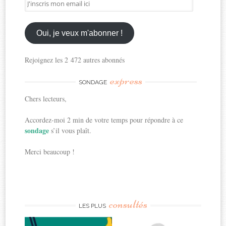
J'inscris
mon
email
ici
Oui, je veux m'abonner !
Rejoignez les 2 472 autres abonnés
express
SONDAGE
Chers lecteurs,
Accordez-moi 2 min de votre temps pour répondre à ce
sondage
s’il vous plaît.
Merci beaucoup !
consultés
LES PLUS