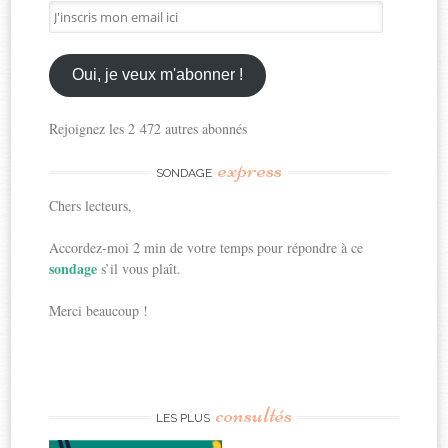
J'inscris
mon
email
ici
Oui, je veux m'abonner !
Rejoignez les 2 472 autres abonnés
express
SONDAGE
Chers lecteurs,
Accordez-moi 2 min de votre temps pour répondre à ce
sondage
s’il vous plaît.
Merci beaucoup !
consultés
LES PLUS