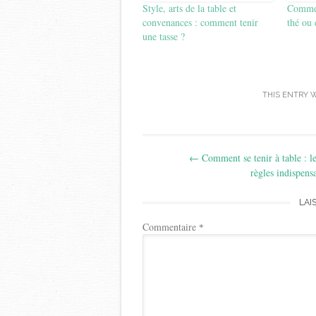
Style, arts de la table et
Commen
convenances : comment tenir
thé ou 
une tasse ?
THIS ENTRY 
Post
←
Comment se tenir à table : l
navigation
règles indispens
LAI
Commentaire
*