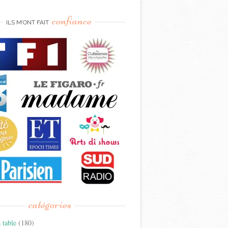
confiance
ILS M’ONT FAIT
catégories
 table
(180)