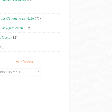
)
eçons d'étiquette en vidéo
(71)
n lady/gentleman
(105)
& Opéra
(12)
0)
archives