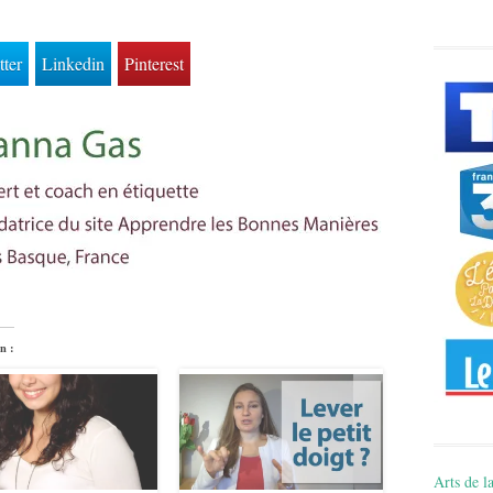
tter
Linkedin
Pinterest
n :
Arts de la