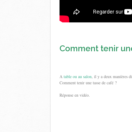
Comment tenir une
A
table ou au salon
, il y a deux manières d
Comment tenir une tasse de café ?
Réponse en vidéo.