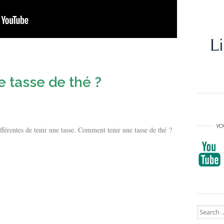
 tasse de thé ?
YO
ifférentes de tenir une tasse. Comment tenir une tasse de thé ?
Search
for: