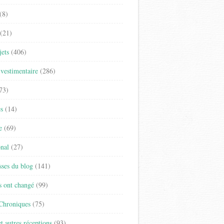
(8)
(21)
jets
(406)
vestimentaire
(286)
73)
es
(14)
e
(69)
onal
(27)
sses du blog
(141)
s ont changé
(99)
 Chroniques
(75)
t autres réceptions
(93)