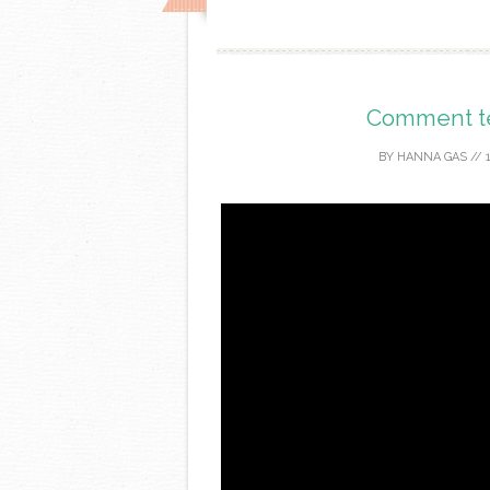
Comment te
BY
HANNA GAS
//