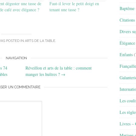
t déguster une tasse de
Faut-il lever le petit doigt en
Baptême
de café avec élégance ?
tenant une tasse ?
Citations
Divers su
WAS POSTED IN
ARTS DE LA TABLE
.
Élégance 
Enfants
(
NAVIGATION
Fiançaill
es 74
Réveillon et arts de la table : comment
ables
manger les huîtres ?
→
Galanteri
SSER UN COMMENTAIRE
Internati
Les couli
Les règle
Livres –
Mariage e