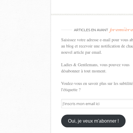
premièr
ARTICLES EN AVANT
Saisissez votre adresse e-mail pour vous a
au blog et recevoir une notification de cha
nouvel article par email.
Ladies & Gentlemans, vous pouvez vous
désabonner à tout moment.
Voulez-vous en savoir plus sur les subtilité
l'étiquette ?
J'inscris
mon
email
ici
Oui, je veux m'abonner !