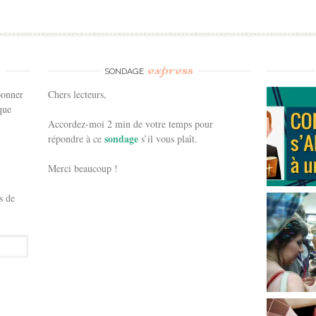
e
express
SONDAGE
bonner
Chers lecteurs,
que
Accordez-moi 2 min de votre temps pour
sondage
répondre à ce
s’il vous plaît.
Merci beaucoup !
s de