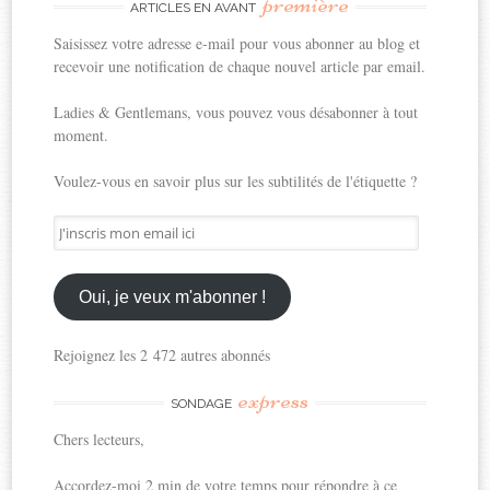
première
ARTICLES EN AVANT
Saisissez votre adresse e-mail pour vous abonner au blog et
recevoir une notification de chaque nouvel article par email.
Ladies & Gentlemans, vous pouvez vous désabonner à tout
moment.
Voulez-vous en savoir plus sur les subtilités de l'étiquette ?
J'inscris
mon
email
ici
Oui, je veux m'abonner !
Rejoignez les 2 472 autres abonnés
express
SONDAGE
Chers lecteurs,
Accordez-moi 2 min de votre temps pour répondre à ce