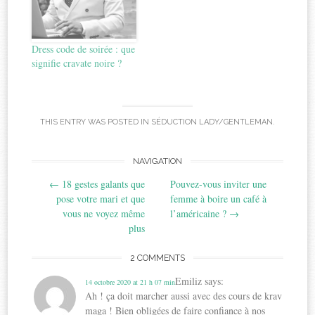
Dress code de soirée : que
signifie cravate noire ?
THIS ENTRY WAS POSTED IN
SÉDUCTION LADY/GENTLEMAN
.
Post
NAVIGATION
←
18 gestes galants que
Pouvez-vous inviter une
navigation
pose votre mari et que
femme à boire un café à
vous ne voyez même
l’américaine ?
→
plus
2 COMMENTS
Emiliz
says:
14 octobre 2020 at 21 h 07 min
Ah ! ça doit marcher aussi avec des cours de krav
maga ! Bien obligées de faire confiance à nos