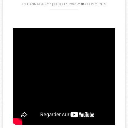
BY
HANNA GAS
//
13 OCTOBRE 2020
//
2 COMMENTS