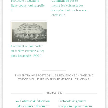
Protocole : Quand la
Comment ne pas se
ligne coupe, qui rappelle
mettre les voisins à dos
?
lorsqu’on fait des travaux
chez soi ?
Comment se comporter
au théâtre (version élite)
dans les années 1900 ?
THIS ENTRY WAS POSTED IN
LES RÈGLES ONT CHANGÉ
AND
TAGGED
MEILLEURS VOISINS
,
REMERCIER LES VOISINS
.
Post
NAVIGATION
←
Politesse & éducation
Protocole & grandes
navigation
des enfants : découvrez
réceptions : pouvez-vous