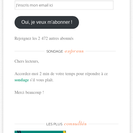
J'inscris
mon
email
ici
Oui, je veux m'abonner !
Rejoignez les 2 472 autres abonnés
express
SONDAGE
Chers lecteurs,
Accordez-moi 2 min de votre temps pour répondre à ce
sondage
s’il vous plaît.
Merci beaucoup !
consultés
LES PLUS