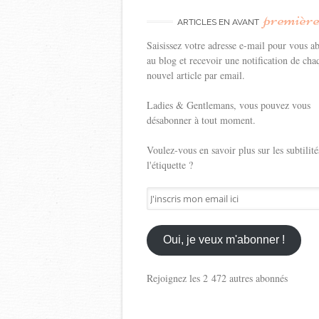
premièr
ARTICLES EN AVANT
Saisissez votre adresse e-mail pour vous a
au blog et recevoir une notification de cha
nouvel article par email.
Ladies & Gentlemans, vous pouvez vous
désabonner à tout moment.
Voulez-vous en savoir plus sur les subtilité
l'étiquette ?
J'inscris
mon
email
ici
Oui, je veux m'abonner !
Rejoignez les 2 472 autres abonnés