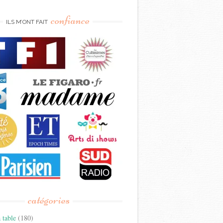
confiance
ILS M’ONT FAIT
catégories
 table
(180)