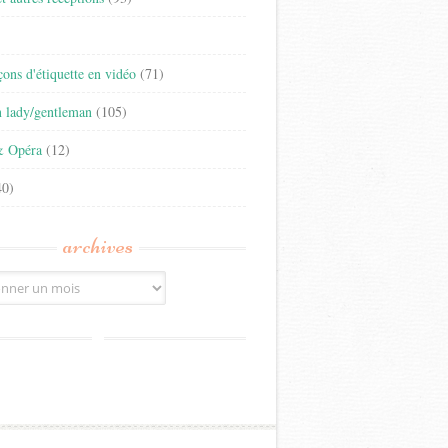
)
eçons d'étiquette en vidéo
(71)
n lady/gentleman
(105)
& Opéra
(12)
0)
archives