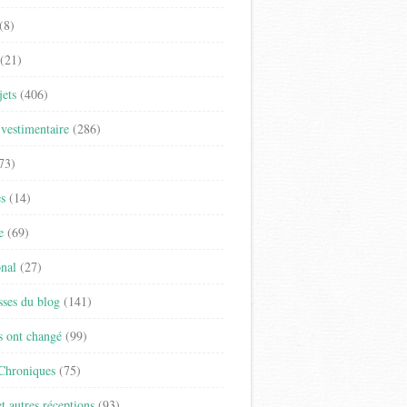
(8)
(21)
jets
(406)
vestimentaire
(286)
73)
es
(14)
e
(69)
onal
(27)
sses du blog
(141)
s ont changé
(99)
 Chroniques
(75)
t autres réceptions
(93)