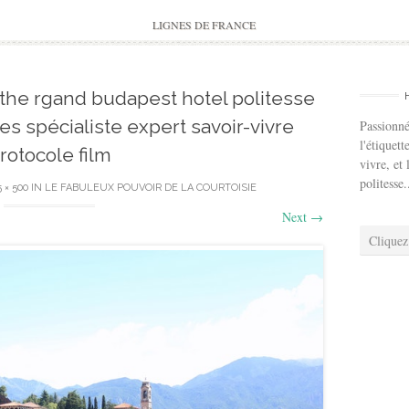
to
content
LIGNES DE FRANCE
3 the rgand budapest hotel politesse
 spécialiste expert savoir-vivre
Passionné
l'étiquett
rotocole film
vivre, et 
politesse.
 × 500
IN
LE FABULEUX POUVOIR DE LA COURTOISIE
Next
→
Cliquez