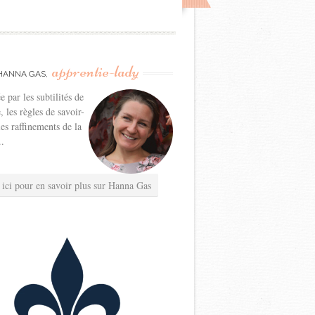
apprentie-lady
HANNA GAS,
e par les subtilités de
e, les règles de savoir-
les raffinements de la
..
 ici pour en savoir plus sur Hanna Gas