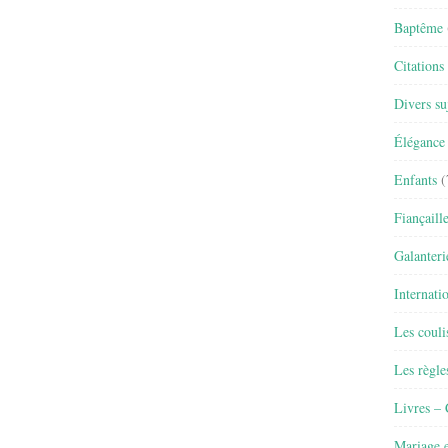
Baptême
Citations
Divers su
Élégance 
Enfants
(
Fiançaill
Galanteri
Internati
Les couli
Les règle
Livres –
Mariage e