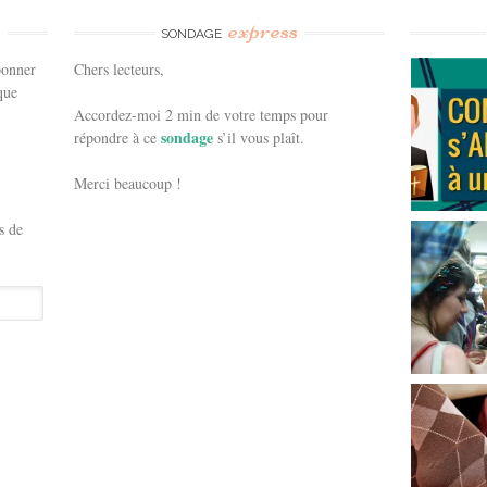
e
express
SONDAGE
bonner
Chers lecteurs,
que
Accordez-moi 2 min de votre temps pour
sondage
répondre à ce
s’il vous plaît.
Merci beaucoup !
s de