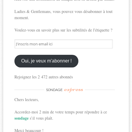
Ladies & Gentlemans, vous pouvez vous désabonner à tout
moment.
Voulez-vous en savoir plus sur les subtilités de l'étiquette ?
J'inscris
mon
email
ici
Oui, je veux m'abonner !
Rejoignez les 2 472 autres abonnés
express
SONDAGE
Chers lecteurs,
Accordez-moi 2 min de votre temps pour répondre à ce
sondage
s’il vous plaît.
Merci beaucoup !