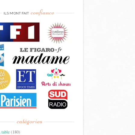
confiance
ILS M’ONT FAIT
catégories
 table
(180)