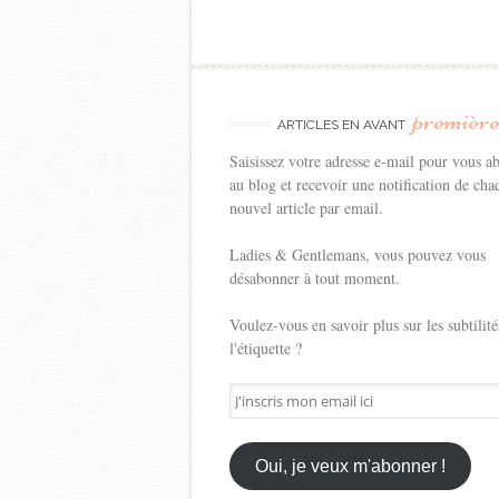
premièr
ARTICLES EN AVANT
Saisissez votre adresse e-mail pour vous a
au blog et recevoir une notification de cha
nouvel article par email.
Ladies & Gentlemans, vous pouvez vous
désabonner à tout moment.
Voulez-vous en savoir plus sur les subtilité
l'étiquette ?
J'inscris
mon
email
ici
Oui, je veux m'abonner !