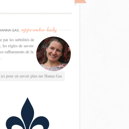
apprentie-lady
HANNA GAS,
e par les subtilités de
e, les règles de savoir-
les raffinements de la
..
 ici pour en savoir plus sur Hanna Gas