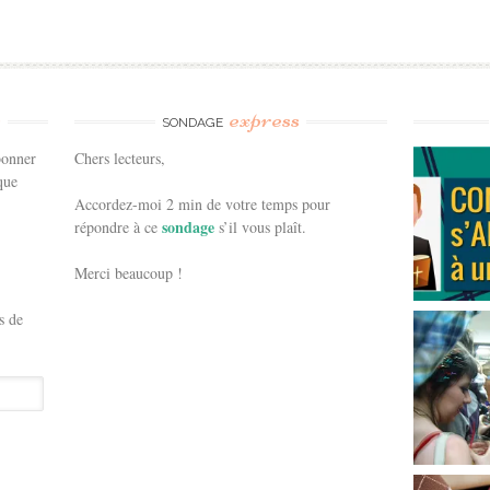
e
express
SONDAGE
bonner
Chers lecteurs,
que
Accordez-moi 2 min de votre temps pour
sondage
répondre à ce
s’il vous plaît.
Merci beaucoup !
s de