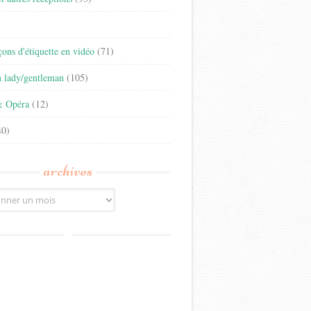
)
eçons d'étiquette en vidéo
(71)
n lady/gentleman
(105)
& Opéra
(12)
0)
archives