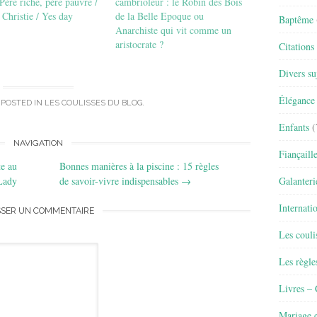
Père riche, père pauvre /
cambrioleur : le Robin des Bois
Christie / Yes day
de la Belle Epoque ou
Baptême
Anarchiste qui vit comme un
aristocrate ?
Citations
Divers su
Élégance 
 POSTED IN
LES COULISSES DU BLOG
.
Enfants
(
NAVIGATION
Fiançaill
e au
Bonnes manières à la piscine : 15 règles
Galanteri
Lady
de savoir-vivre indispensables
→
Internati
SSER UN COMMENTAIRE
Les couli
Les règle
Livres –
Mariage e