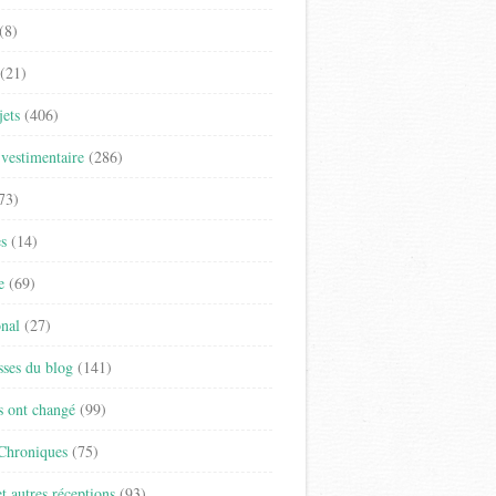
(8)
(21)
jets
(406)
vestimentaire
(286)
73)
es
(14)
e
(69)
onal
(27)
sses du blog
(141)
s ont changé
(99)
 Chroniques
(75)
t autres réceptions
(93)