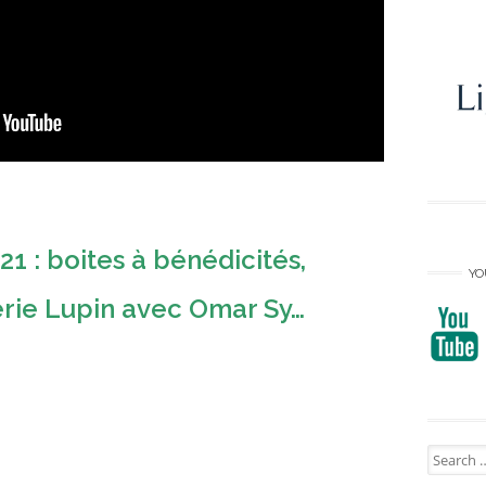
21 : boites à bénédicités,
YO
série Lupin avec Omar Sy…
Search
for: