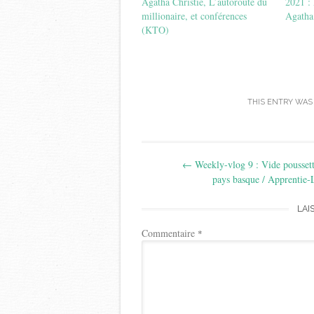
Agatha Christie, L’autoroute du
2021 : 
millionaire, et conférences
Agatha 
(KTO)
THIS ENTRY WAS
Post
←
Weekly-vlog 9 : Vide poussett
navigation
pays basque / Apprentie-
LAI
Commentaire
*