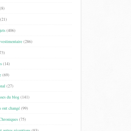
(8)
(21)
jets
(406)
vestimentaire
(286)
73)
es
(14)
e
(69)
onal
(27)
sses du blog
(141)
s ont changé
(99)
 Chroniques
(75)
t autres réceptions
(93)