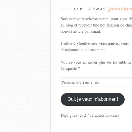
premièr
ARTICLES EN AVANT
Saisissez votre adresse e-mail pour vous a
au blog et recevoir une notification de cha
nouvel article par email.
Ladies & Gentlemans, vous pouvez vous
désabonner à tout moment.
Voulez-vous en savoir plus sur les subtilité
l'étiquette ?
J'inscris
mon
email
ici
Oui, je veux m'abonner !
Rejoignez les 2 472 autres abonnés