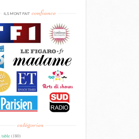
confiance
ILS M’ONT FAIT
catégories
 table
(180)