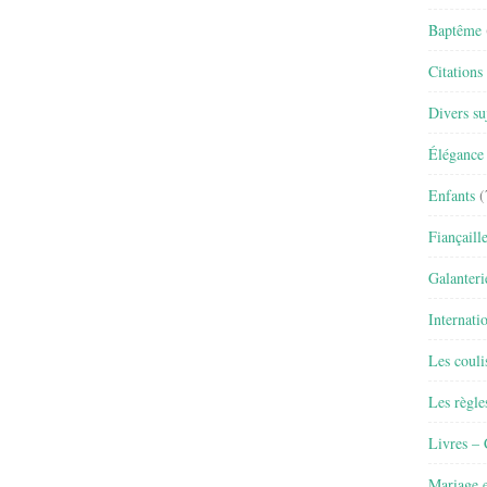
Baptême
Citations
Divers su
Élégance 
Enfants
(
Fiançaill
Galanteri
Internati
Les couli
Les règle
Livres –
Mariage e