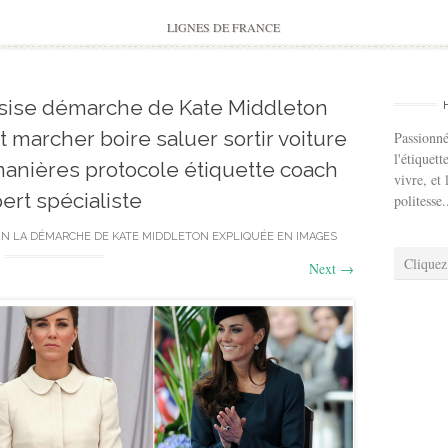
to
content
LIGNES DE FRANCE
ssise démarche de Kate Middleton
marcher boire saluer sortir voiture
Passionné
l'étiquett
nières protocole étiquette coach
vivre, et 
ert spécialiste
politesse.
IN
LA DÉMARCHE DE KATE MIDDLETON EXPLIQUÉE EN IMAGES
Cliquez
Next
→