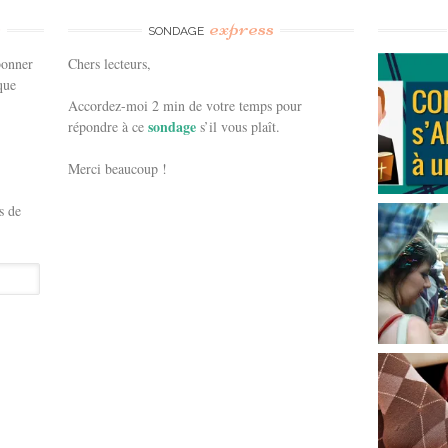
e
express
SONDAGE
bonner
Chers lecteurs,
que
Accordez-moi 2 min de votre temps pour
sondage
répondre à ce
s’il vous plaît.
Merci beaucoup !
s de