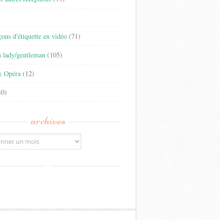
)
eçons d'étiquette en vidéo
(71)
n lady/gentleman
(105)
& Opéra
(12)
0)
archives