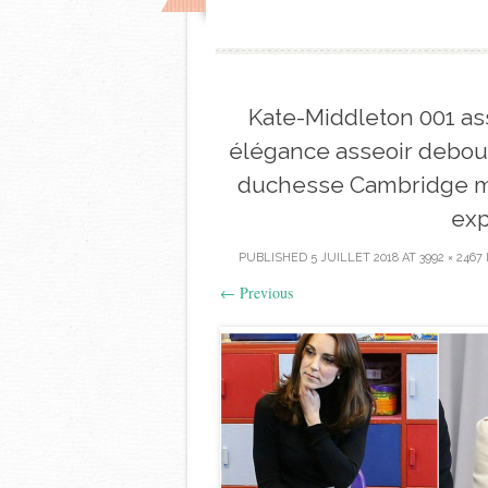
Kate-Middleton 001 a
élégance asseoir debout 
duchesse Cambridge ma
exp
PUBLISHED
5 JUILLET 2018
AT
3992 × 2467
←
Previous