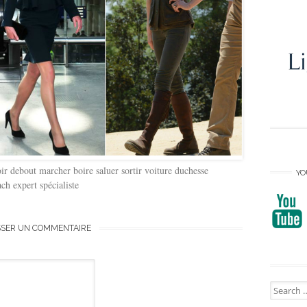
r debout marcher boire saluer sortir voiture duchesse
YO
ch expert spécialiste
SSER UN COMMENTAIRE
Search
for: