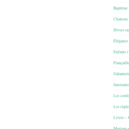
Baptême
Citations
Divers su
Élégance 
Enfants
(
Fiançaill
Galanteri
Internati
Les couli
Les règle
Livres –
Mariage e