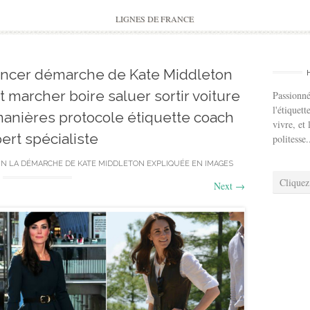
to
content
LIGNES DE FRANCE
ancer démarche de Kate Middleton
marcher boire saluer sortir voiture
Passionné
l'étiquett
nières protocole étiquette coach
vivre, et 
ert spécialiste
politesse.
IN
LA DÉMARCHE DE KATE MIDDLETON EXPLIQUÉE EN IMAGES
Cliquez
Next
→