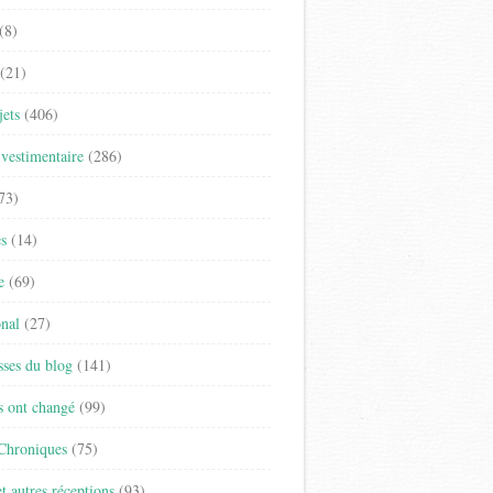
(8)
(21)
jets
(406)
vestimentaire
(286)
73)
es
(14)
e
(69)
onal
(27)
sses du blog
(141)
s ont changé
(99)
 Chroniques
(75)
t autres réceptions
(93)