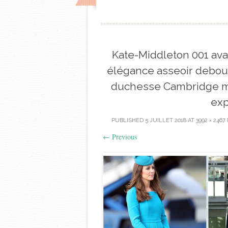
Kate-Middleton 001 av
élégance asseoir debout 
duchesse Cambridge ma
exp
PUBLISHED
5 JUILLET 2018
AT
3992 × 2467
←
Previous