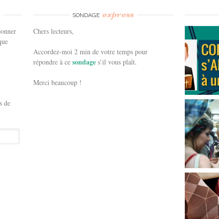
e
express
SONDAGE
bonner
Chers lecteurs,
que
Accordez-moi 2 min de votre temps pour
sondage
répondre à ce
s’il vous plaît.
Merci beaucoup !
s de