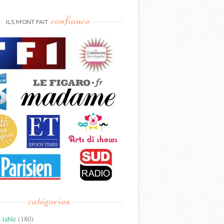
confiance
ILS M’ONT FAIT
catégories
 table
(180)