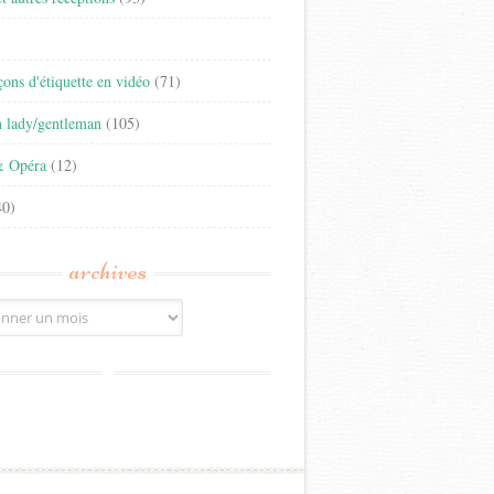
)
eçons d'étiquette en vidéo
(71)
n lady/gentleman
(105)
& Opéra
(12)
0)
archives