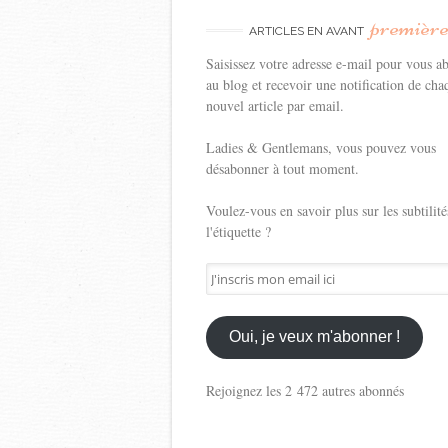
premièr
ARTICLES EN AVANT
Saisissez votre adresse e-mail pour vous a
au blog et recevoir une notification de cha
nouvel article par email.
Ladies & Gentlemans, vous pouvez vous
désabonner à tout moment.
Voulez-vous en savoir plus sur les subtilité
l'étiquette ?
J'inscris
mon
email
ici
Oui, je veux m'abonner !
Rejoignez les 2 472 autres abonnés