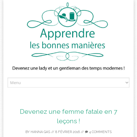
Skip
to
content
Devenez une femme fatale en 7
leçons !
BY
HANNA GAS
//
8 FÉVRIER 2016
//
4 COMMENTS