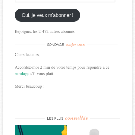
mon
email
ici
Oui, je veux m'abonner !
Rejoignez les 2 472 autres abonnés
express
SONDAGE
Chers lecteurs,
Accordez-moi 2 min de votre temps pour répondre à ce
sondage
s’il vous plaît.
Merci beaucoup !
consultés
LES PLUS