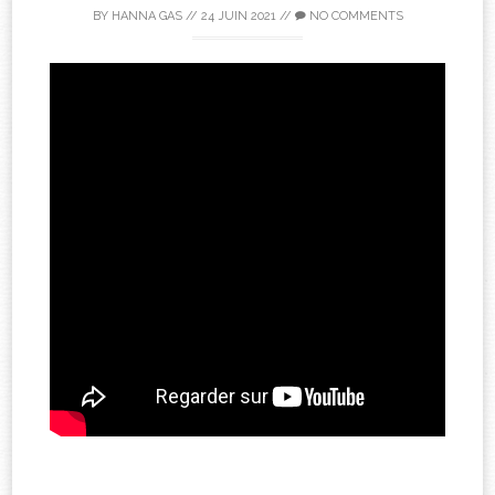
BY
HANNA GAS
//
24 JUIN 2021
//
NO COMMENTS