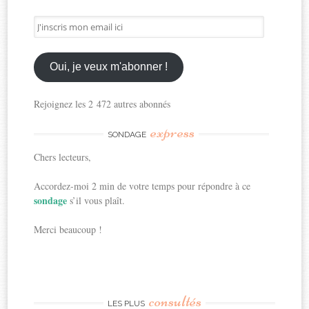
J'inscris
mon
email
ici
Oui, je veux m'abonner !
Rejoignez les 2 472 autres abonnés
express
SONDAGE
Chers lecteurs,
Accordez-moi 2 min de votre temps pour répondre à ce
sondage
s’il vous plaît.
Merci beaucoup !
consultés
LES PLUS