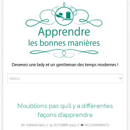
Skip
to
content
N’oublions pas qu’il y a différentes
façons d’apprendre
BY
HANNA GAS
//
31 OCTOBRE 2023
//
NO COMMENTS