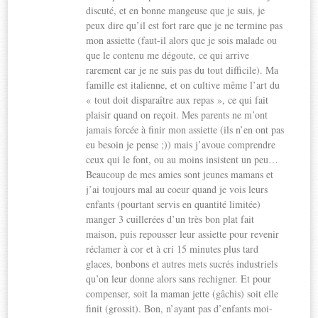
discuté, et en bonne mangeuse que je suis, je
peux dire qu’il est fort rare que je ne termine pas
mon assiette (faut-il alors que je sois malade ou
que le contenu me dégoute, ce qui arrive
rarement car je ne suis pas du tout difficile). Ma
famille est italienne, et on cultive même l’art du
« tout doit disparaître aux repas », ce qui fait
plaisir quand on reçoit. Mes parents ne m’ont
jamais forcée à finir mon assiette (ils n’en ont pas
eu besoin je pense ;)) mais j’avoue comprendre
ceux qui le font, ou au moins insistent un peu…
Beaucoup de mes amies sont jeunes mamans et
j’ai toujours mal au coeur quand je vois leurs
enfants (pourtant servis en quantité limitée)
manger 3 cuillerées d’un très bon plat fait
maison, puis repousser leur assiette pour revenir
réclamer à cor et à cri 15 minutes plus tard
glaces, bonbons et autres mets sucrés industriels
qu’on leur donne alors sans rechigner. Et pour
compenser, soit la maman jette (gâchis) soit elle
finit (grossit). Bon, n’ayant pas d’enfants moi-