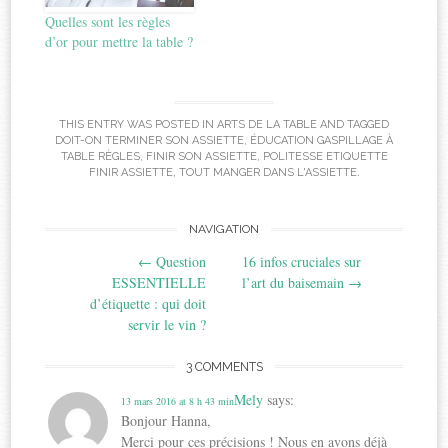
Quelles sont les règles
d’or pour mettre la table ?
THIS ENTRY WAS POSTED IN
ARTS DE LA TABLE
AND TAGGED
DOIT-ON TERMINER SON ASSIETTE
,
ÉDUCATION GASPILLAGE À
TABLE RÈGLES
,
FINIR SON ASSIETTE
,
POLITESSE ETIQUETTE
FINIR ASSIETTE
,
TOUT MANGER DANS L'ASSIETTE
.
Post
NAVIGATION
←
Question
16 infos cruciales sur
navigation
ESSENTIELLE
l’art du baisemain
→
d’étiquette : qui doit
servir le vin ?
3 COMMENTS
Mely
says:
13 mars 2016 at 8 h 43 min
Bonjour Hanna,
Merci pour ces précisions ! Nous en avons déjà