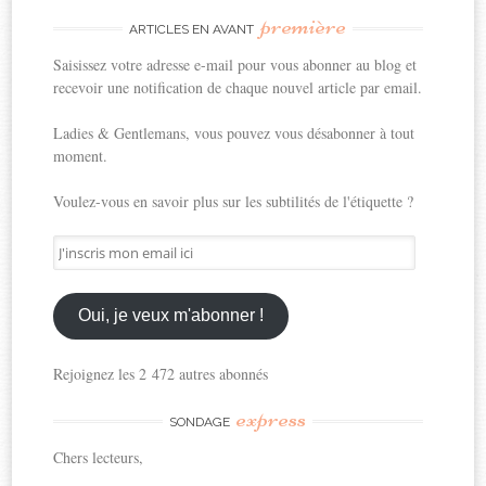
première
ARTICLES EN AVANT
Saisissez votre adresse e-mail pour vous abonner au blog et
recevoir une notification de chaque nouvel article par email.
Ladies & Gentlemans, vous pouvez vous désabonner à tout
moment.
Voulez-vous en savoir plus sur les subtilités de l'étiquette ?
J'inscris
mon
email
ici
Oui, je veux m'abonner !
Rejoignez les 2 472 autres abonnés
express
SONDAGE
Chers lecteurs,