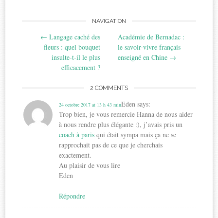
Post
NAVIGATION
←
Langage caché des
Académie de Bernadac :
navigation
fleurs : quel bouquet
le savoir-vivre français
insulte-t-il le plus
enseigné en Chine
→
efficacement ?
2 COMMENTS
Eden
says:
24 octobre 2017 at 13 h 43 min
Trop bien, je vous remercie Hanna de nous aider
à nous rendre plus élégante :), j’avais pris un
coach à paris
qui était sympa mais ça ne se
rapprochait pas de ce que je cherchais
exactement.
Au plaisir de vous lire
Eden
Répondre