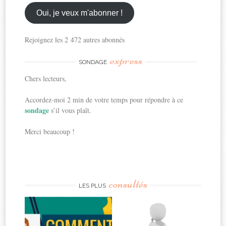
email
ici
Oui, je veux m'abonner !
Rejoignez les 2 472 autres abonnés
express
SONDAGE
Chers lecteurs,
Accordez-moi 2 min de votre temps pour répondre à ce
sondage
s’il vous plaît.
Merci beaucoup !
consultés
LES PLUS