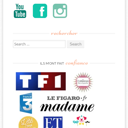
rechercher
Search
for:
confiance
ILS M’ONT FAIT