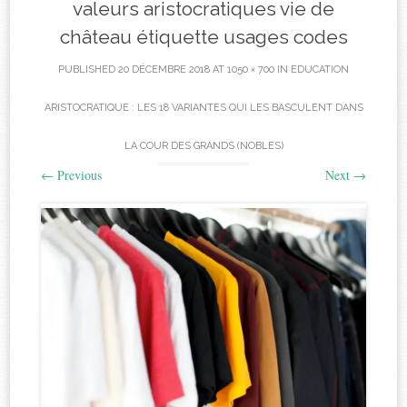
valeurs aristocratiques vie de
château étiquette usages codes
PUBLISHED
20 DÉCEMBRE 2018
AT
1050 × 700
IN
EDUCATION
ARISTOCRATIQUE : LES 18 VARIANTES QUI LES BASCULENT DANS
LA COUR DES GRANDS (NOBLES)
←
Previous
Next
→