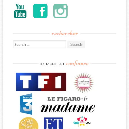
rechercher
Search
for:
confiance
ILS M’ONT FAIT