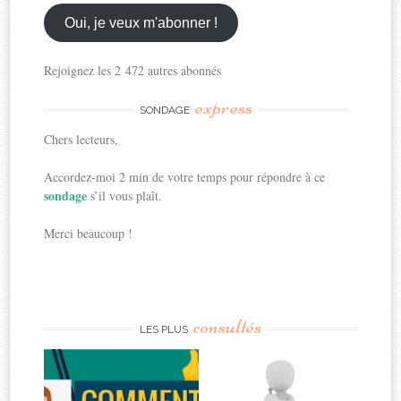
email
ici
Oui, je veux m'abonner !
Rejoignez les 2 472 autres abonnés
express
SONDAGE
Chers lecteurs,
Accordez-moi 2 min de votre temps pour répondre à ce
sondage
s’il vous plaît.
Merci beaucoup !
consultés
LES PLUS