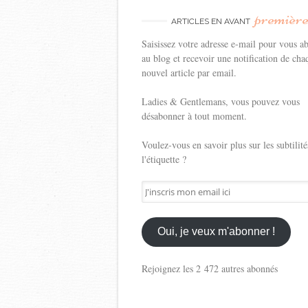
premièr
ARTICLES EN AVANT
Saisissez votre adresse e-mail pour vous a
au blog et recevoir une notification de cha
nouvel article par email.
Ladies & Gentlemans, vous pouvez vous
désabonner à tout moment.
Voulez-vous en savoir plus sur les subtilité
l'étiquette ?
J'inscris
mon
email
ici
Oui, je veux m'abonner !
Rejoignez les 2 472 autres abonnés