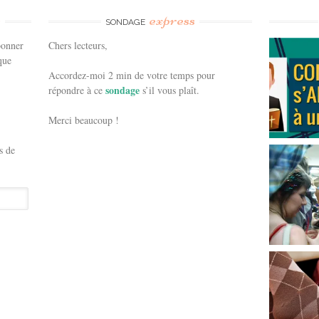
e
express
SONDAGE
bonner
Chers lecteurs,
que
Accordez-moi 2 min de votre temps pour
sondage
répondre à ce
s’il vous plaît.
Merci beaucoup !
s de