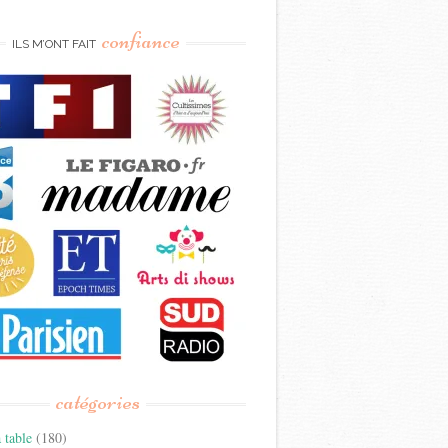
confiance
ILS M’ONT FAIT
catégories
 table
(180)