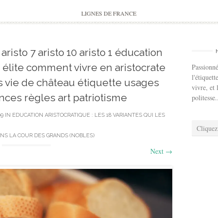
to
content
LIGNES DE FRANCE
6 aristo 7 aristo 10 aristo 1 éducation
 élite comment vivre en aristocrate
Passionné
l'étiquett
s vie de château étiquette usages
vivre, et 
ces règles art patriotisme
politesse.
69
IN
EDUCATION ARISTOCRATIQUE : LES 18 VARIANTES QUI LES
Cliquez
NS LA COUR DES GRANDS (NOBLES)
Next
→