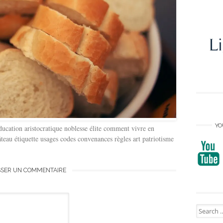
YO
 éducation aristocratique noblesse élite comment vivre en
hâteau étiquette usages codes convenances règles art patriotisme
SSER UN COMMENTAIRE
Search
for: