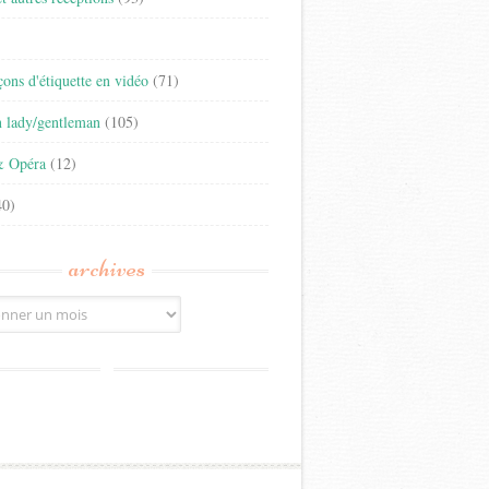
)
eçons d'étiquette en vidéo
(71)
n lady/gentleman
(105)
& Opéra
(12)
0)
archives