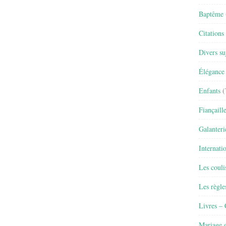
Baptême
Citations
Divers su
Élégance 
Enfants
(
Fiançaill
Galanteri
Internati
Les couli
Les règle
Livres –
Mariage e