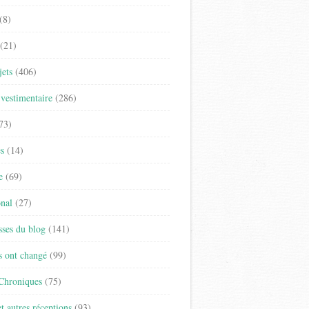
(8)
(21)
jets
(406)
vestimentaire
(286)
73)
es
(14)
e
(69)
onal
(27)
sses du blog
(141)
s ont changé
(99)
 Chroniques
(75)
t autres réceptions
(93)