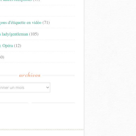
)
eçons d'étiquette en vidéo
(71)
n lady/gentleman
(105)
& Opéra
(12)
0)
archives