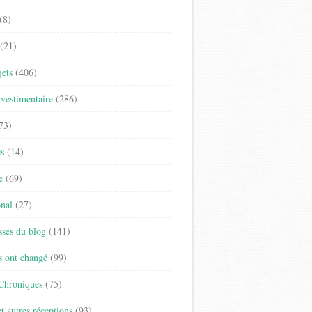
(8)
(21)
jets
(406)
vestimentaire
(286)
73)
es
(14)
e
(69)
onal
(27)
sses du blog
(141)
s ont changé
(99)
 Chroniques
(75)
t autres réceptions
(93)