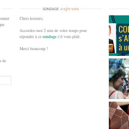
e
express
SONDAGE
bonner
Chers lecteurs,
que
Accordez-moi 2 min de votre temps pour
sondage
répondre à ce
s’il vous plaît.
Merci beaucoup !
s de