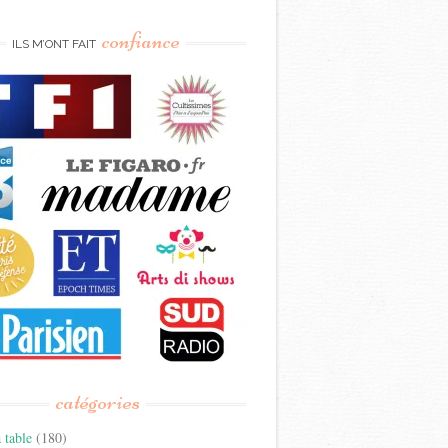
confiance
ILS M’ONT FAIT
catégories
 table
(180)