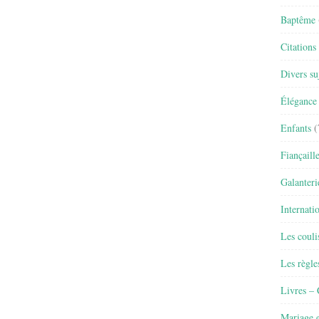
Baptême
Citations
Divers su
Élégance 
Enfants
(
Fiançaill
Galanteri
Internati
Les couli
Les règle
Livres –
Mariage e