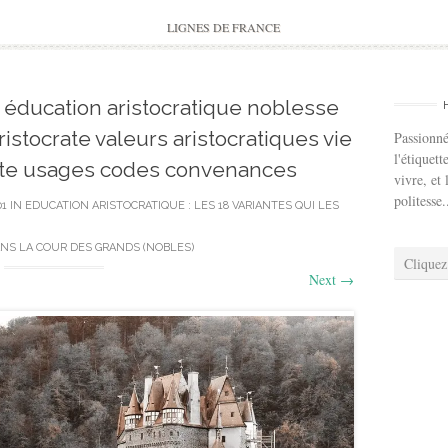
to
content
LIGNES DE FRANCE
o 1 éducation aristocratique noblesse
istocrate valeurs aristocratiques vie
Passionné
l'étiquett
tte usages codes convenances
vivre, et 
politesse.
01
IN
EDUCATION ARISTOCRATIQUE : LES 18 VARIANTES QUI LES
NS LA COUR DES GRANDS (NOBLES)
Cliquez
Next
→