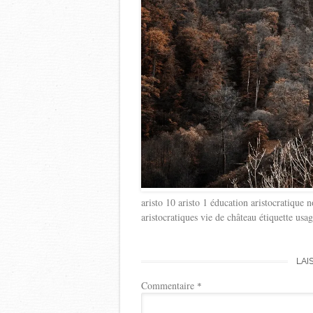
aristo 10 aristo 1 éducation aristocratique 
aristocratiques vie de château étiquette us
LAI
Commentaire
*