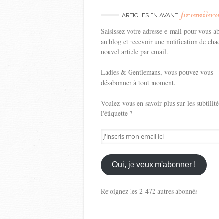
premièr
ARTICLES EN AVANT
Saisissez votre adresse e-mail pour vous a
au blog et recevoir une notification de cha
nouvel article par email.
Ladies & Gentlemans, vous pouvez vous
désabonner à tout moment.
Voulez-vous en savoir plus sur les subtilité
l'étiquette ?
J'inscris
mon
email
ici
Oui, je veux m'abonner !
Rejoignez les 2 472 autres abonnés