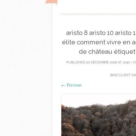
aristo 8 aristo 10 arist
élite comment vivre en ar
de château étique
PUBLISHED
20 DÉCEMBRE 2018
AT
1050 × 7
BASCULENT DA
←
Previous