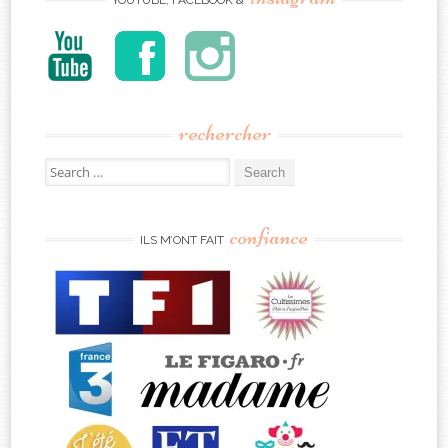
rechercher
Search
for:
confiance
ILS M’ONT FAIT