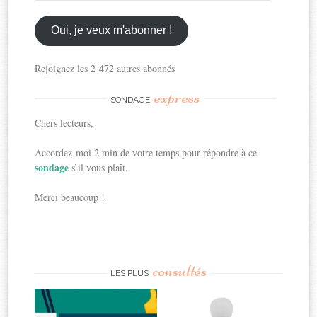
email
ici
Oui, je veux m'abonner !
Rejoignez les 2 472 autres abonnés
express
SONDAGE
Chers lecteurs,
Accordez-moi 2 min de votre temps pour répondre à ce
sondage
s’il vous plaît.
Merci beaucoup !
consultés
LES PLUS