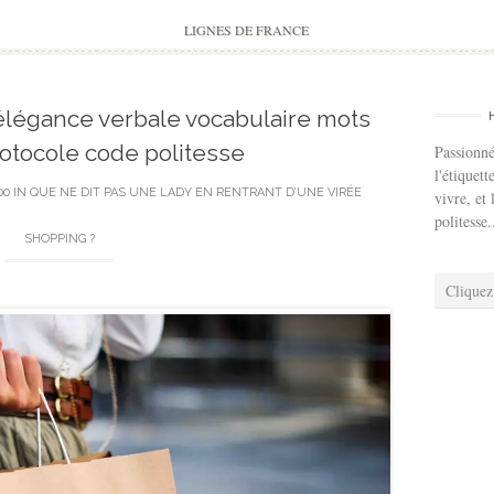
to
content
LIGNES DE FRANCE
légance verbale vocabulaire mots
otocole code politesse
Passionné
l'étiquett
00
IN
QUE NE DIT PAS UNE LADY EN RENTRANT D’UNE VIRÉE
vivre, et 
politesse.
SHOPPING ?
Cliquez