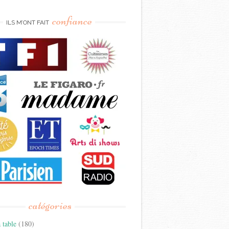
confiance
ILS M’ONT FAIT
catégories
 table
(180)