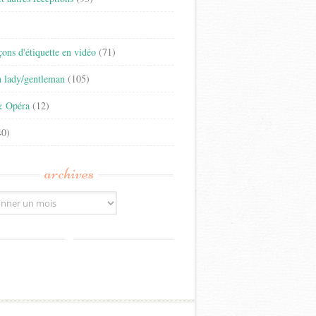
)
eçons d'étiquette en vidéo
(71)
n lady/gentleman
(105)
& Opéra
(12)
0)
archives