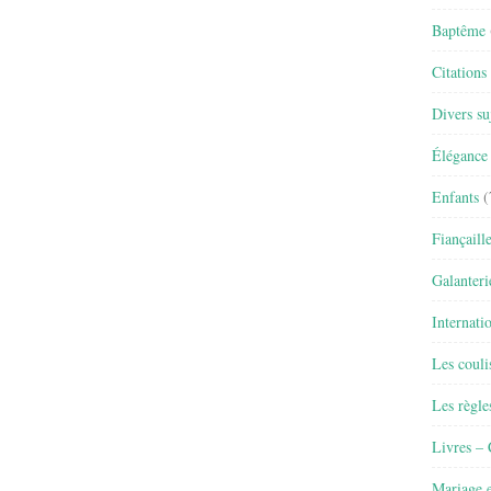
Baptême
Citations
Divers su
Élégance 
Enfants
(
Fiançaill
Galanteri
Internati
Les couli
Les règle
Livres –
Mariage e