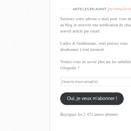
premièr
ARTICLES EN AVANT
Saisissez votre adresse e-mail pour vous a
au blog et recevoir une notification de cha
nouvel article par email.
Ladies & Gentlemans, vous pouvez vous
désabonner à tout moment.
Voulez-vous en savoir plus sur les subtilité
l'étiquette ?
J'inscris
mon
email
ici
Oui, je veux m'abonner !
Rejoignez les 2 472 autres abonnés