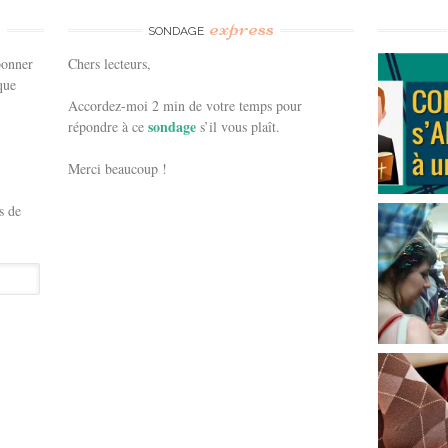
e
express
SONDAGE
bonner
Chers lecteurs,
que
Accordez-moi 2 min de votre temps pour
sondage
répondre à ce
s’il vous plaît.
Merci beaucoup !
s de