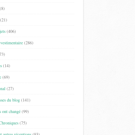
(8)
(21)
jets
(406)
vestimentaire
(286)
73)
es
(14)
e
(69)
onal
(27)
sses du blog
(141)
s ont changé
(99)
 Chroniques
(75)
t autres réceptions
(93)