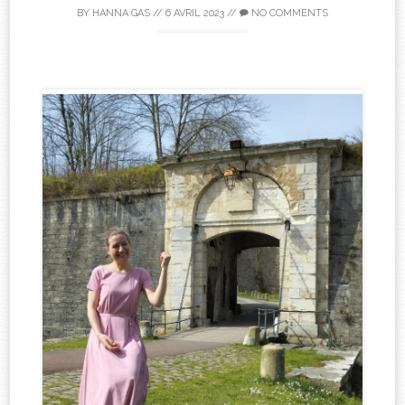
BY
HANNA GAS
//
6 AVRIL 2023
//
NO COMMENTS