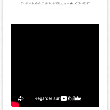
BY
HANNA GAS
//
28 JANVIER 2021
//
1 COMMENT