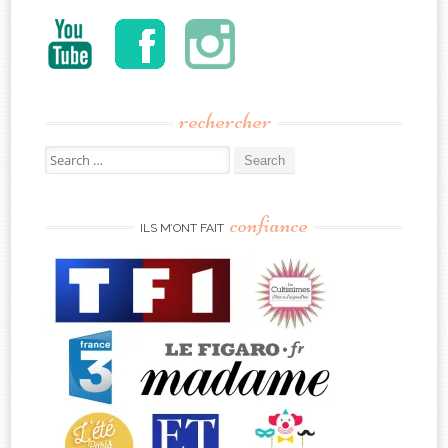
rechercher
Search
for:
confiance
ILS M’ONT FAIT