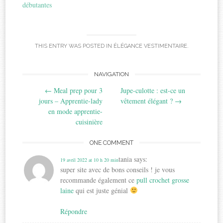
débutantes
THIS ENTRY WAS POSTED IN
ÉLÉGANCE VESTIMENTAIRE
.
Post
NAVIGATION
←
Meal prep pour 3
Jupe-culotte : est-ce un
navigation
jours – Apprentie-lady
vêtement élégant ?
→
en mode apprentie-
cuisinière
ONE COMMENT
tania
says:
19 avril 2022 at 10 h 20 min
super site avec de bons conseils ! je vous
recommande également ce
pull crochet grosse
laine
qui est juste génial
Répondre