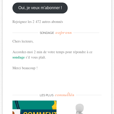
email
ici
Oui, je veux m'abonner !
Rejoignez les 2 472 autres abonnés
express
SONDAGE
Chers lecteurs,
Accordez-moi 2 min de votre temps pour répondre à ce
sondage
s’il vous plaît.
Merci beaucoup !
consultés
LES PLUS