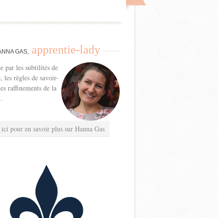
apprentie-lady
ANNA GAS,
e par les subtilités de
e, les règles de savoir-
les raffinements de la
..
 ici pour en savoir plus sur Hanna Gas