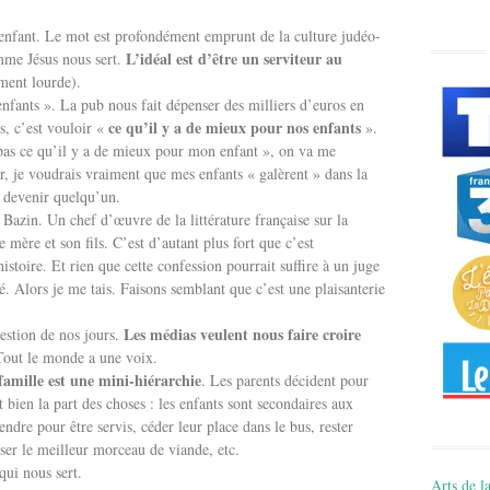
 enfant. Le mot est profondément emprunt de la culture judéo-
L’idéal est d’être un serviteur au
omme Jésus nous sert.
ement lourde).
nfants ». La pub nous fait dépenser des milliers d’euros en
ce qu’il y a de mieux pour nos enfants
s, c’est vouloir «
».
x pas ce qu’il y a de mieux pour mon enfant », on va me
, je voudrais vraiment que mes enfants « galèrent » dans la
t devenir quelqu’un.
 Bazin. Un chef d’œuvre de la littérature française sur la
 mère et son fils. C’est d’autant plus fort que c’est
istoire. Et rien que cette confession pourrait suffire à un juge
é. Alors je me tais. Faisons semblant que c’est une plaisanterie
Les médias veulent nous faire croire
uestion de nos jours.
Tout le monde a une voix.
 famille est une mini-hiérarchie
. Les parents décident pour
t bien la part des choses : les enfants sont secondaires aux
tendre pour être servis, céder leur place dans le bus, rester
isser le meilleur morceau de viande, etc.
qui nous sert.
Arts de la