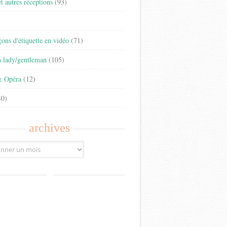
t autres réceptions
(93)
)
eçons d'étiquette en vidéo
(71)
n lady/gentleman
(105)
& Opéra
(12)
0)
archives