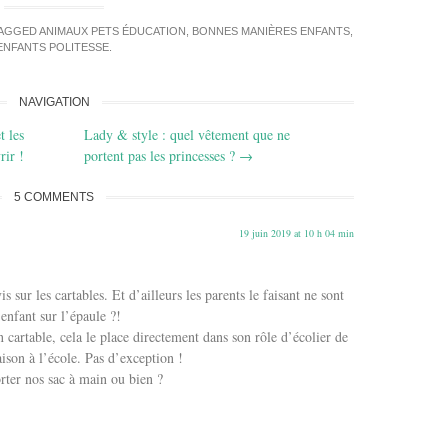
TAGGED
ANIMAUX PETS ÉDUCATION
,
BONNES MANIÈRES ENFANTS
,
ENFANTS POLITESSE
.
NAVIGATION
t les
Lady & style : quel vêtement que ne
rir !
portent pas les princesses ?
→
5 COMMENTS
19 juin 2019 at 10 h 04 min
s sur les cartables. Et d’ailleurs les parents le faisant ne sont
’enfant sur l’épaule ?!
n cartable, cela le place directement dans son rôle d’écolier de
aison à l’école. Pas d’exception !
ter nos sac à main ou bien ?