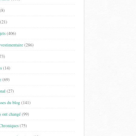
(8)
(21)
jets
(406)
vestimentaire
(286)
73)
es
(14)
e
(69)
onal
(27)
sses du blog
(141)
s ont changé
(99)
 Chroniques
(75)