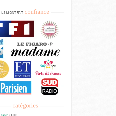
confiance
ILS M’ONT FAIT
catégories
 table
(180)