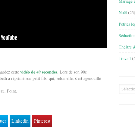
Mariage e
Noël
(25
Petites l
Séductio
Théâtre 
Travail
(4
vidéo de 49 secondes
gardez cette
. Lors de son 90e
eth a réprimé son petit fils, qui, selon elle, s’est agenouillé
Archives
au. Point.
tter
Linkedin
Pinterest