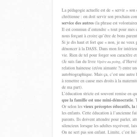
La pédagogie actuelle est de « servir » son
chrétienne : on doit servir son prochain c
service des autres
(la phrase est volontair
Il est commun d’entendre « tout pour mes e
nous forçant à croire qu’être de bons parent
Si je dis haut et fort que « non, je ne veu
dénoncer à la DASS. Dans mon for intérieur
vie. Rien de tel pour forger son caractère e
(Je suis fan du livre
, d’Hervé
Vipère au poing
relation haineuse (et/ou aimante ?) entre une
autobiographique. Mais ça, c’est une autre h
à remettre en cause mes droits à la maternit
de ma part).
L’éducation stricte est souvent remise en q
que la famille est une mini-démocratie
. 
vieux préceptes éducatifs, la
Or selon les
les enfants. Cette éducation à l’ancienne fai
parents. Ils doivent attendre pour parler, at
silencieux lorsque les adultes reçoivent, la
On ne sert pas son enfant. Limite, c’est lui 