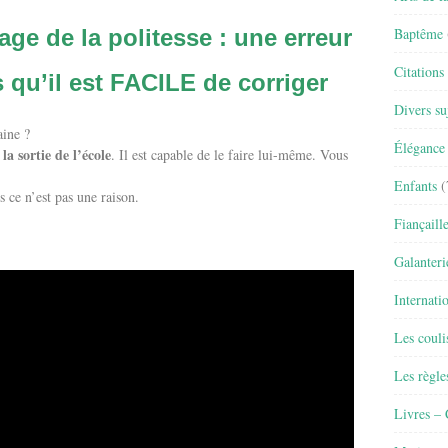
Baptême
age de la politesse : une erreur
Citations
 qu’il est FACILE de corriger
Divers su
ine ?
Élégance 
la sortie de l’école
. Il est capable de le faire lui-même. Vous
Enfants
(
s ce n’est pas une raison.
Fiançaill
Galanteri
Internati
Les couli
Les règle
Livres –