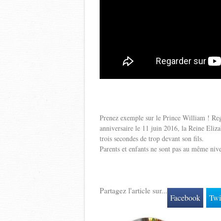
Prenez exemple sur le Prince William ! Re
anniversaire le 11 juin 2016, la Reine Elizab
trois secondes de trop devant son fils.
Parents et enfants ne sont pas au même nive
Partagez l'article sur...
Facebook
Twi