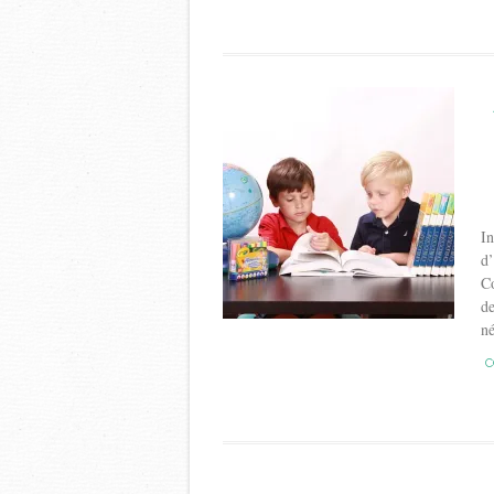
In
d’
Co
de
né
C