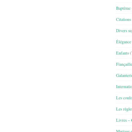
Baptême
Citations
Divers su
Élégance 
Enfants
(
Fiançaill
Galanteri
Internati
Les couli
Les règle
Livres –
Mariage e