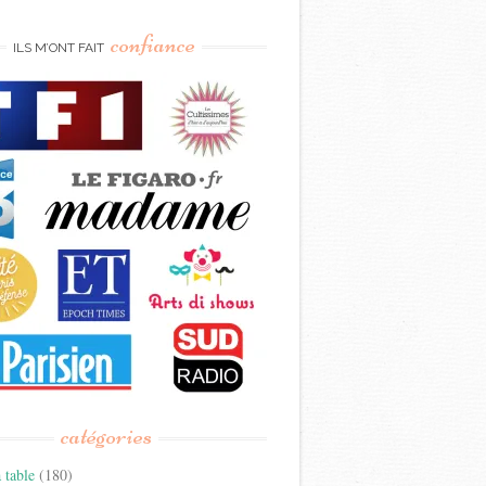
confiance
ILS M’ONT FAIT
catégories
 table
(180)