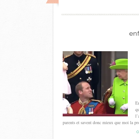
enf
En
qu
l’
parents et savent donc mieux que moi la pr
C