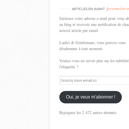
premièr
ARTICLES EN AVANT
Saisissez votre adresse e-mail pour vous a
au blog et recevoir une notification de cha
nouvel article par email.
Ladies & Gentlemans, vous pouvez vous
désabonner à tout moment.
Voulez-vous en savoir plus sur les subtilité
l'étiquette ?
J'inscris
mon
email
ici
Oui, je veux m'abonner !
Rejoignez les 2 472 autres abonnés