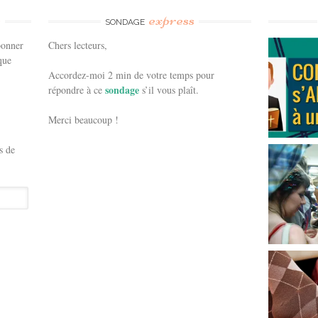
e
express
SONDAGE
bonner
Chers lecteurs,
que
Accordez-moi 2 min de votre temps pour
sondage
répondre à ce
s’il vous plaît.
Merci beaucoup !
s de