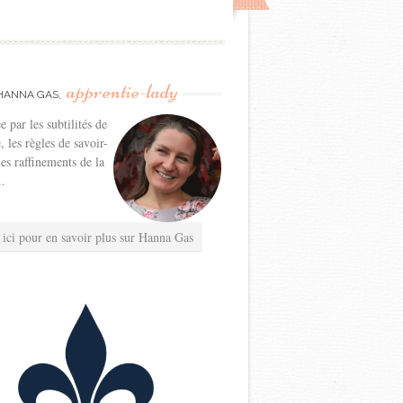
apprentie-lady
HANNA GAS,
e par les subtilités de
e, les règles de savoir-
les raffinements de la
..
 ici pour en savoir plus sur Hanna Gas