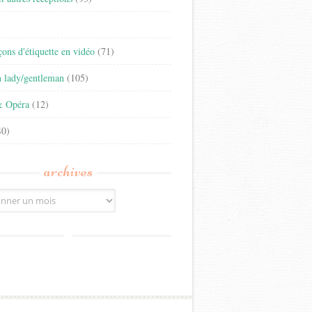
)
eçons d'étiquette en vidéo
(71)
n lady/gentleman
(105)
& Opéra
(12)
0)
archives