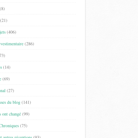
(8)
(21)
jets
(406)
vestimentaire
(286)
73)
es
(14)
e
(69)
onal
(27)
sses du blog
(141)
s ont changé
(99)
 Chroniques
(75)
t autres réceptions
(93)