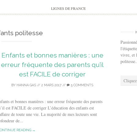
to
content
LIGNES DE FRANCE
ants politesse
Passionné
l'étiquett
Enfants et bonnes manières : une
vivre, et 
politesse.
erreur fréquente des parents qu’il
est FACILE de corriger
Cliquez
BY
HANNA GAS
//
2 MARS 2017
//
5 COMMENTS
fants et bonnes manières : une erreur fréquente des parents
’il est FACILE de corriger L’éducation des enfants est
affaire de toute une vie. La majorité de mes lecteurs sont
ofondeur de...
ONTINUE READING →