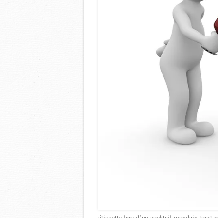
étiquette lors d’un cocktail mondain toast 