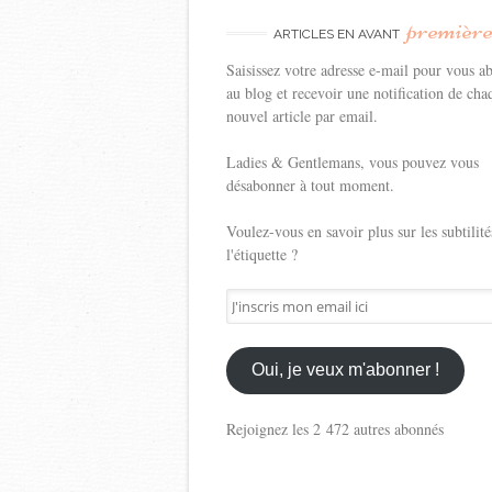
premièr
ARTICLES EN AVANT
Saisissez votre adresse e-mail pour vous a
au blog et recevoir une notification de cha
nouvel article par email.
Ladies & Gentlemans, vous pouvez vous
désabonner à tout moment.
Voulez-vous en savoir plus sur les subtilité
l'étiquette ?
J'inscris
mon
email
ici
Oui, je veux m'abonner !
Rejoignez les 2 472 autres abonnés