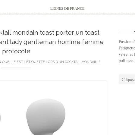
to
content
LIGNES DE FRANCE
ktail mondain toast porter un toast
ment lady gentleman homme femme
Passionné
l'étiquett
protocole
vivre, et 
politesse.
N
QUELLE EST L’ÉTIQUETTE LORS D’UN COCKTAIL MONDAIN ?
Cliquez