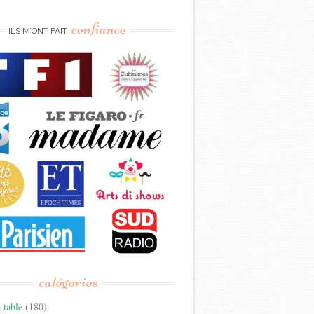
confiance
ILS M’ONT FAIT
catégories
 table
(180)