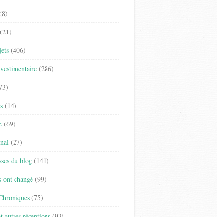
(8)
(21)
jets
(406)
vestimentaire
(286)
73)
es
(14)
e
(69)
onal
(27)
sses du blog
(141)
s ont changé
(99)
 Chroniques
(75)
t autres réceptions
(93)