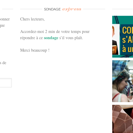
e
express
SONDAGE
bonner
Chers lecteurs,
que
Accordez-moi 2 min de votre temps pour
sondage
répondre à ce
s’il vous plaît.
Merci beaucoup !
s de