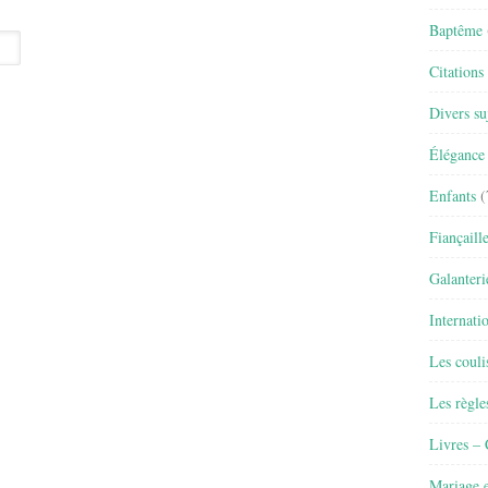
Baptême
Citations
Divers su
Élégance 
Enfants
(
Fiançaill
Galanteri
Internati
Les couli
Les règle
Livres –
Mariage e