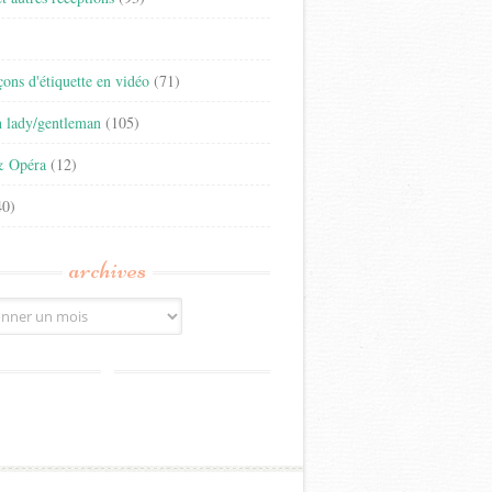
)
eçons d'étiquette en vidéo
(71)
n lady/gentleman
(105)
& Opéra
(12)
0)
archives