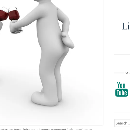
YO
Search
for:
porter un toast faire un discours comment lady gentleman