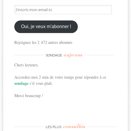
J'inscris
mon
email
ici
Oui, je veux m'abonner !
Rejoignez les 2 472 autres abonnés
express
SONDAGE
Chers lecteurs,
Accordez-moi 2 min de votre temps pour répondre à ce
sondage
s’il vous plaît.
Merci beaucoup !
consultés
LES PLUS