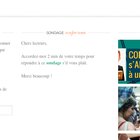
e
express
SONDAGE
bonner
Chers lecteurs,
que
Accordez-moi 2 min de votre temps pour
sondage
répondre à ce
s’il vous plaît.
Merci beaucoup !
s de