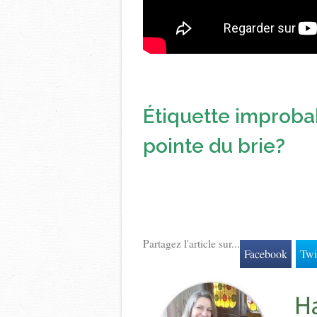
Étiquette improbab
pointe du brie?
Partagez l'article sur...
Facebook
Twi