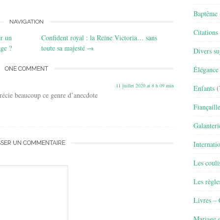
Baptême
NAVIGATION
Citations
r un
Confident royal : la Reine Victoria… sans
age ?
toute sa majesté
→
Divers su
Élégance 
ONE COMMENT
11 juillet 2020 at 8 h 09 min
Enfants
(
récie beaucoup ce genre d’anecdote
Fiançaill
Galanteri
SSER UN COMMENTAIRE
Internati
Les couli
Les règle
Livres –
Mariage e