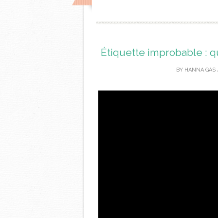
Étiquette improbable : q
BY
HANNA GAS