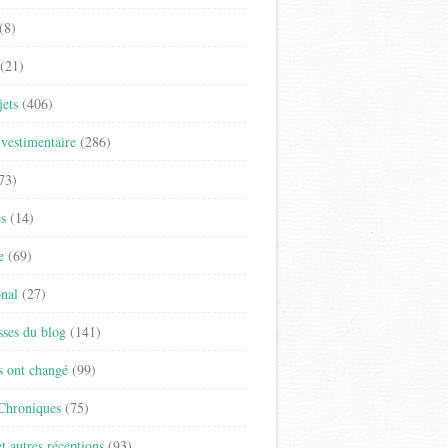
(8)
(21)
jets
(406)
vestimentaire
(286)
73)
es
(14)
e
(69)
onal
(27)
sses du blog
(141)
s ont changé
(99)
 Chroniques
(75)
t autres réceptions
(93)