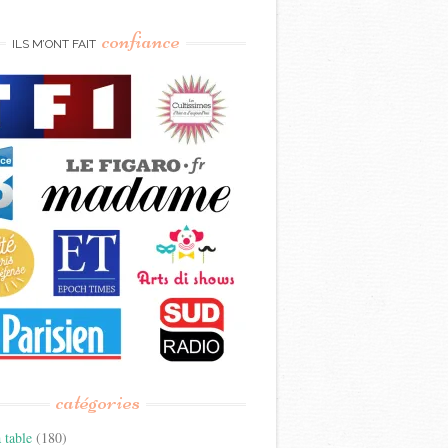
confiance
ILS M’ONT FAIT
catégories
 table
(180)