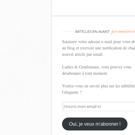
premièr
ARTICLES EN AVANT
Saisissez votre adresse e-mail pour vous a
au blog et recevoir une notification de cha
nouvel article par email.
Ladies & Gentlemans, vous pouvez vous
désabonner à tout moment.
Voulez-vous en savoir plus sur les subtilité
l'étiquette ?
J'inscris
mon
email
ici
Oui, je veux m'abonner !