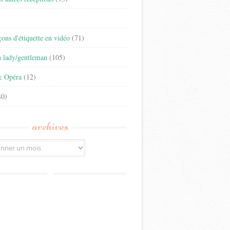
)
eçons d'étiquette en vidéo
(71)
n lady/gentleman
(105)
& Opéra
(12)
0)
archives