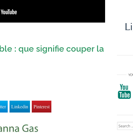
le : que signifie couper la
YO
tter
Linkedin
Pinterest
Search
for: