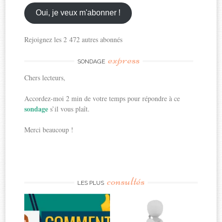
email
ici
Oui, je veux m'abonner !
Rejoignez les 2 472 autres abonnés
express
SONDAGE
Chers lecteurs,
Accordez-moi 2 min de votre temps pour répondre à ce
sondage
s’il vous plaît.
Merci beaucoup !
consultés
LES PLUS