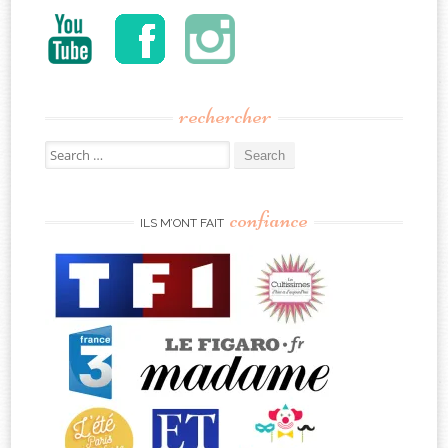
rechercher
Search
for:
confiance
ILS M’ONT FAIT