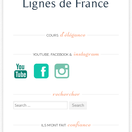
d’élégance
COURS
instagram
YOUTUBE, FACEBOOK &
rechercher
Search
for:
confiance
ILS M’ONT FAIT