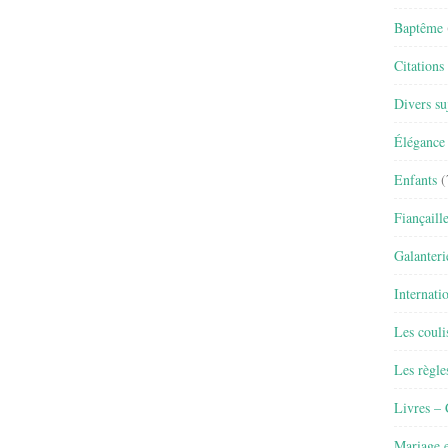
Baptême
Citations
Divers su
Élégance 
Enfants
(
Fiançaill
Galanteri
Internati
Les couli
Les règle
Livres –
Mariage e