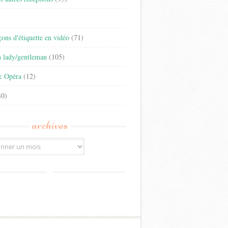
)
eçons d'étiquette en vidéo
(71)
n lady/gentleman
(105)
& Opéra
(12)
0)
archives