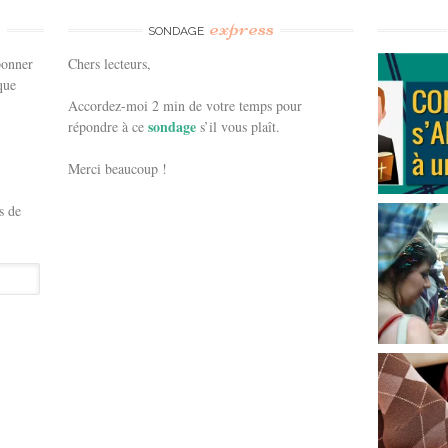
e
express
SONDAGE
bonner
Chers lecteurs,
que
Accordez-moi 2 min de votre temps pour
sondage
répondre à ce
s’il vous plaît.
Merci beaucoup !
s de