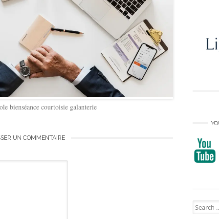
cole bienséance courtoisie galanterie
YO
SSER UN COMMENTAIRE
Search
for: