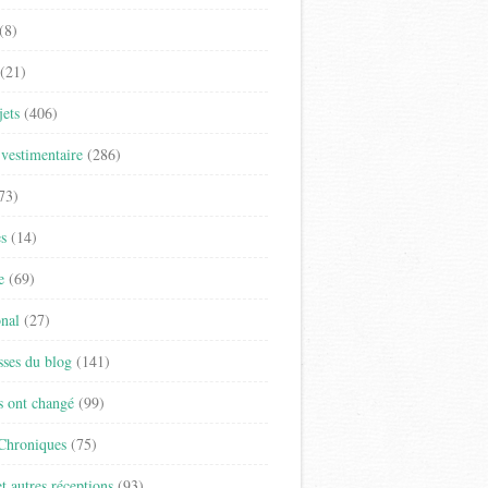
(8)
(21)
jets
(406)
vestimentaire
(286)
73)
es
(14)
e
(69)
onal
(27)
sses du blog
(141)
s ont changé
(99)
 Chroniques
(75)
t autres réceptions
(93)