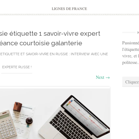
to
content
LIGNES DE FRANCE
sie étiquette 1 savoir-vivre expert
éance courtoisie galanterie
Passionné
l'étiquett
N
ETIQUETTE ET SAVOIR-VIVRE EN RUSSIE : INTERVIEW AVEC UNE
vivre, et 
politesse.
EXPERTE RUSSE !
Next
→
Cliquez