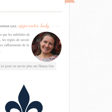
apprentie-lady
HANNA GAS,
e par les subtilités de
e, les règles de savoir-
les raffinements de la
..
 ici pour en savoir plus sur Hanna Gas