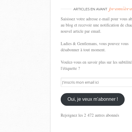
premièr
ARTICLES EN AVANT
Saisissez votre adresse e-mail pour vous a
au blog et recevoir une notification de cha
nouvel article par email.
Ladies & Gentlemans, vous pouvez vous
désabonner à tout moment.
Voulez-vous en savoir plus sur les subtilité
l'étiquette ?
J'inscris
mon
email
ici
Oui, je veux m'abonner !
Rejoignez les 2 472 autres abonnés