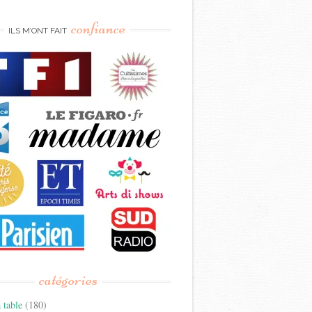
confiance
ILS M’ONT FAIT
catégories
 table
(180)