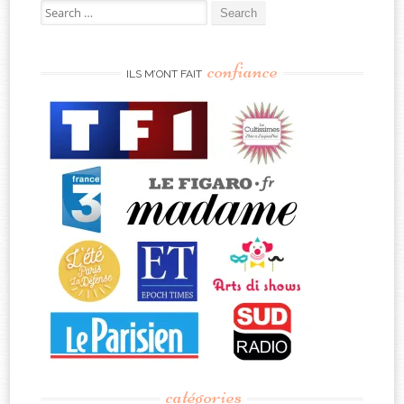
Search
for:
confiance
ILS M’ONT FAIT
catégories