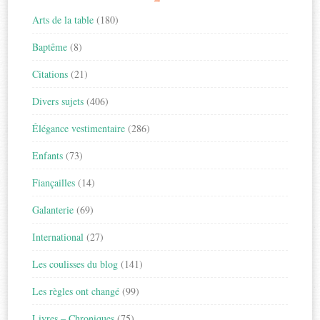
Arts de la table
(180)
Baptême
(8)
Citations
(21)
Divers sujets
(406)
Élégance vestimentaire
(286)
Enfants
(73)
Fiançailles
(14)
Galanterie
(69)
International
(27)
Les coulisses du blog
(141)
Les règles ont changé
(99)
Livres – Chroniques
(75)