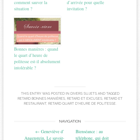
comment sauver la
d’arrivée pour quelle
situation ?
invitation ?
Bonnes manières : quand
le quart d’heure de
politesse est-il absolument
intolérable ?
THIS ENTRY WAS POSTED IN
DIVERS SUJETS
AND TAGGED
RETARD BONNES MANIÈRES
,
RETARD ET EXCUSES
,
RETARD ET
RESTAURANT
,
RETARD QUART D'HEURE DE POLITESSE
.
Post
NAVIGATION
←
Geneviève d’
Bienséance : au
navigation
Angenstein, Le savoir-
téléphone, qui doit