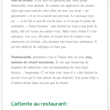
vous en avance
. Il est hors de question que votre jeune
demoiselle vous attende. Je connais (et approuve) des jeunes
ladys qui sont rentrées chez elles car leur
avait « un
date
glissement » et ne les avaient pas prévenu. Le message reçu
est : « si tu fais si peu de cas de moi, ce n’est pas la peine de
continuer ». Jeune homme : une femme ne vous a pas posé de
lapin, elle est venue au rendez-vous. Mais votre retard l’a fait
renoncer.
. De plus, le retard lors de rendez-vous
True story
amoureux est irritant, cela instaure une mauvaise ambiance. Il
est très difficile de rattraper ce faux pas.
Mademoiselle
cinq
, présentez-vous à l’heure dite ou avec
minutes de retard maximum
. Je sais que beaucoup de
manuels de séduction vous recommandent de vous faire
désirer… longtemps. C’est bien vrai, mais il y a des limites de
savoir-vivre qu’il vaut mieux ne pas franchir. Une jeune lady a
d’autres atouts dans son jeu que le retard.
L’attente au restaurant :