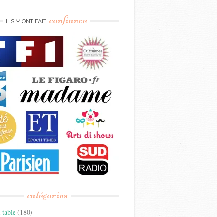
confiance
ILS M’ONT FAIT
catégories
 table
(180)