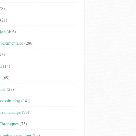
(8)
(21)
jets
(406)
vestimentaire
(286)
73)
es
(14)
e
(69)
onal
(27)
sses du blog
(141)
s ont changé
(99)
 Chroniques
(75)
t autres réceptions
(93)