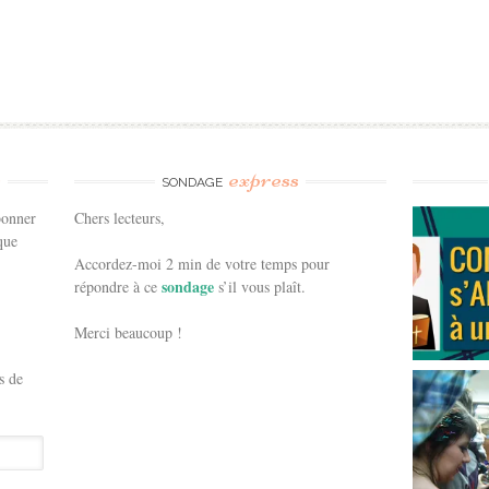
e
express
SONDAGE
bonner
Chers lecteurs,
que
Accordez-moi 2 min de votre temps pour
sondage
répondre à ce
s’il vous plaît.
Merci beaucoup !
s de