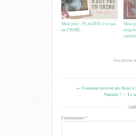
Meal prep : PLAGIER n’est pas
Meal pr
un CRIME
neigeux
cuisinè
THIS ENTRY 
Post
←
Comment recevoir des fleurs à 
navigation
Valentin ? — Le s
LAI
Commentaire
*