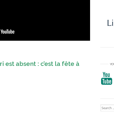
est absent : c’est la fête à
YO
Search
for: