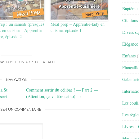
Baptême
Citations
ep : un samedi (presque)
Meal prep – Apprentie-lady en
 en cuisine – Apprentie-
cuisine, épisode 1
Divers su
re, épisode 2
Élégance 
Enfants
(
WAS POSTED IN
ARTS DE LA TABLE
.
Fiançaill
Galanteri
NAVIGATION
la St
Comment sortir du célibat ? — Part 2 —
Internati
ecret
(Attention, ça va être catho)
→
Les couli
SSER UN COMMENTAIRE
Les règle
Livres –
Mariage e