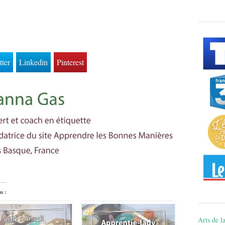
tter
Linkedin
Pinterest
n :
Arts de la