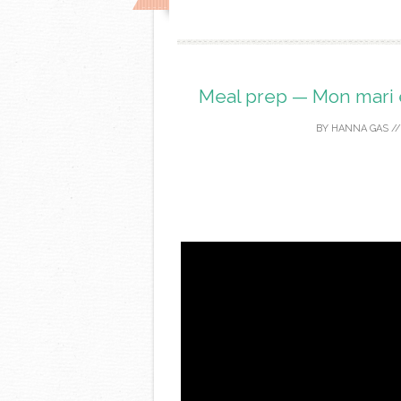
Meal prep — Mon mari est
BY
HANNA GAS
/