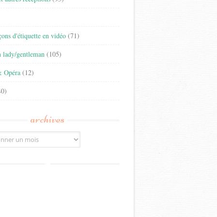
)
eçons d'étiquette en vidéo
(71)
n lady/gentleman
(105)
& Opéra
(12)
0)
archives