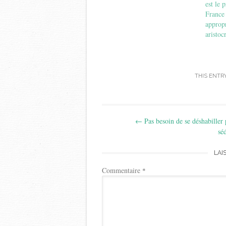
est le 
France
appropr
aristoc
THIS ENTR
Post
←
Pas besoin de se déshabiller
navigation
sé
LAI
Commentaire
*