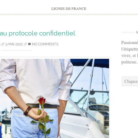
to
content
LIGNES DE FRANCE
 au protocole confidentiel
Passionné
S
//
5 MAI 2022
//
NO COMMENTS
l'étiquett
vivre, et 
politesse.
Cliquez