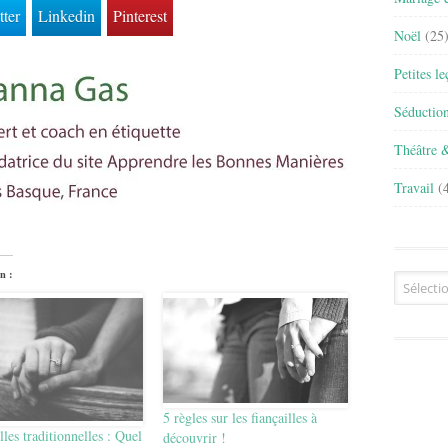
tter
Linkedin
Pinterest
Noël
(25
Petites l
Séductio
Théâtre 
Travail
(4
n :
Archives
5 règles sur les fiançailles à
lles traditionnelles : Quel
découvrir !