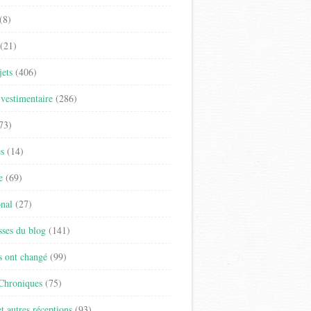
(8)
(21)
jets
(406)
vestimentaire
(286)
73)
es
(14)
e
(69)
onal
(27)
sses du blog
(141)
s ont changé
(99)
 Chroniques
(75)
t autres réceptions
(93)