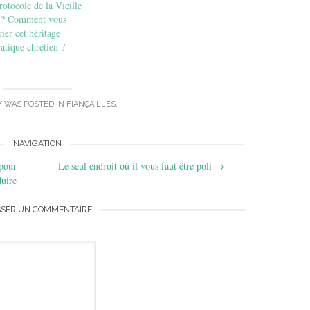
protocole de la Vieille
 ? Comment vous
ier cet héritage
ratique chrétien ?
Y WAS POSTED IN
FIANÇAILLES
.
NAVIGATION
 pour
Le seul endroit où il vous faut être poli
→
duire
SSER UN COMMENTAIRE