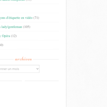
)
eçons d'étiquette en vidéo
(71)
n lady/gentleman
(105)
& Opéra
(12)
0)
archives