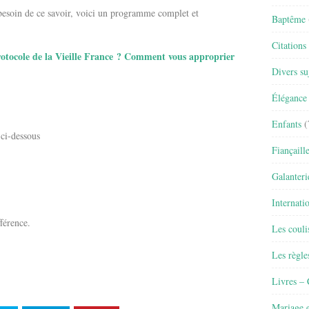
besoin de ce savoir, voici un programme complet et
Baptême
Citations
 protocole de la Vieille France ? Comment vous approprier
Divers su
Élégance 
Enfants
(
 ci-dessous
Fiançaill
Galanteri
Internati
fférence.
Les couli
Les règle
Livres –
Mariage e