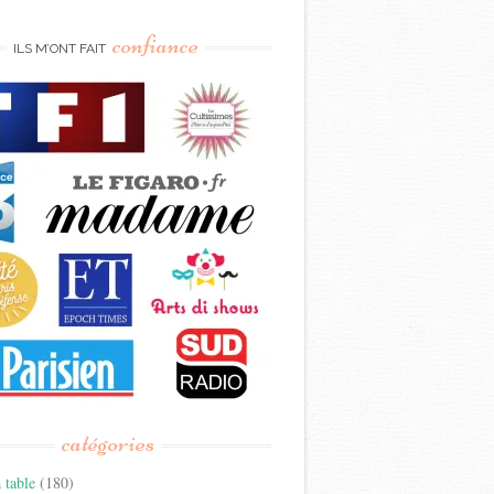
confiance
ILS M’ONT FAIT
catégories
 table
(180)