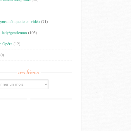
)
eçons d'étiquette en vidéo
(71)
n lady/gentleman
(105)
& Opéra
(12)
0)
archives