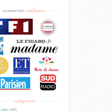
confiance
ILS M’ONT FAIT
catégories
 table
(180)