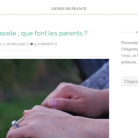
to
content
LIGNES DE FRANCE
tocole : que font les parents ?
Passionné
S
//
16 MAI 2016
//
9 COMMENTS
l'étiquett
vivre, et 
politesse.
Cliquez