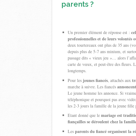
parents ?
ce
Un premier élément de réponse est :
professionnelles et de leurs volontés o
deux tourtereaux ont plus de 35 ans (vo
depuis plus de 5-7 ans minium, et surto
passage dits « vieux jeu »… alors l’affa
carte de vœux, et peut-être des fleurs
longtemps.
jeunes fiancés
tr
Pour les
, attachés aux
annoncent 
marche à suivre. Les fiancés
Le jeune homme les annonce. Si vraiment
téléphonique et pourquoi pas avec vidé
les 2-3 jours la famille de la jeune fille
mariage est traditi
Etant donné que le
fiançailles se déroulent chez la fami
parents du fiancé organisent la ré
Les