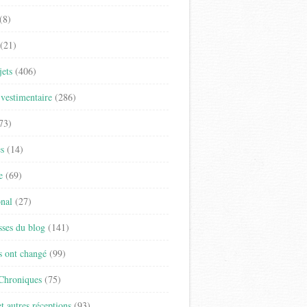
(8)
(21)
jets
(406)
vestimentaire
(286)
73)
es
(14)
e
(69)
onal
(27)
sses du blog
(141)
s ont changé
(99)
 Chroniques
(75)
t autres réceptions
(93)