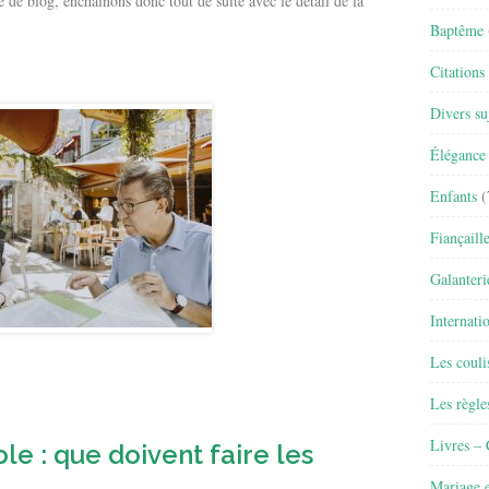
e de blog, enchaînons donc tout de suite avec le détail de la
Baptême
Citations
Divers su
Élégance 
Enfants
(
Fiançaill
Galanteri
Internati
Les couli
Les règle
Livres –
le : que doivent faire les
Mariage e