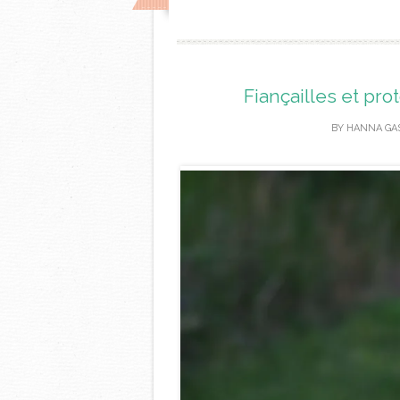
Fiançailles et pro
BY
HANNA GA