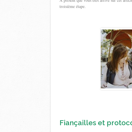
A présent que vous êtes arrivé sur cet articl
troisième étape.
Fiançailles et protoco