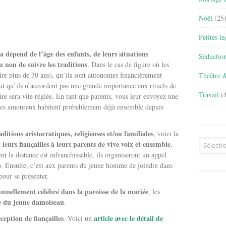
Noël
(25
Petites l
la dépend de l’âge des enfants, de leurs situations
Séductio
u non de suivre les traditions
. Dans le cas de figure où les
ire plus de 30 ans), qu’ils sont autonomes financièrement
Théâtre 
ut qu’ils n’accordent pas une grande importance aux rituels de
Travail
(4
ire sera vite réglée. En tant que parents, vous leur envoyez une
. Les amoureux habitent probablement déjà ensemble depuis
aditions aristocratiques, religieuses et/ou familiales
, voici la
Archives
leurs fiançailles à leurs parents de vive voix et ensemble
.
 la distance est infranchissable, ils organiseront un appel
o. Ensuite, c’est aux parents du jeune homme de joindre dans
 pour se présenter.
onnellement célébré dans la paroisse de la mariée
, les
lle du jeune damoiseau
.
ception de fiançailles
article avec le détail de
. Voici un