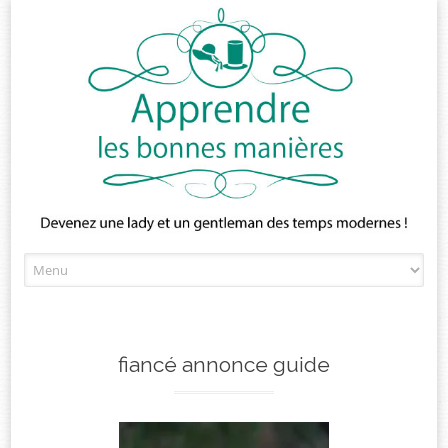
Skip
to
content
fiancé annonce guide