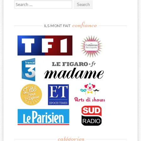
Search
for:
confiance
ILS M’ONT FAIT
catégories