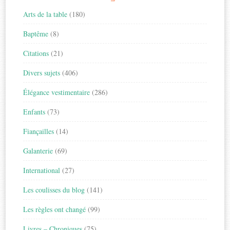
Arts de la table
(180)
Baptême
(8)
Citations
(21)
Divers sujets
(406)
Élégance vestimentaire
(286)
Enfants
(73)
Fiançailles
(14)
Galanterie
(69)
International
(27)
Les coulisses du blog
(141)
Les règles ont changé
(99)
Livres – Chroniques
(75)