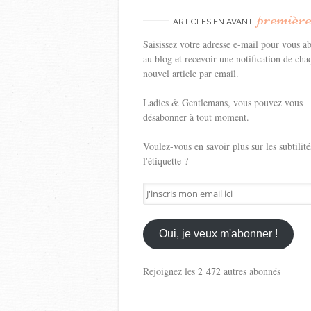
premièr
ARTICLES EN AVANT
Saisissez votre adresse e-mail pour vous a
au blog et recevoir une notification de cha
nouvel article par email.
Ladies & Gentlemans, vous pouvez vous
désabonner à tout moment.
Voulez-vous en savoir plus sur les subtilité
l'étiquette ?
J'inscris
mon
email
ici
Oui, je veux m'abonner !
Rejoignez les 2 472 autres abonnés