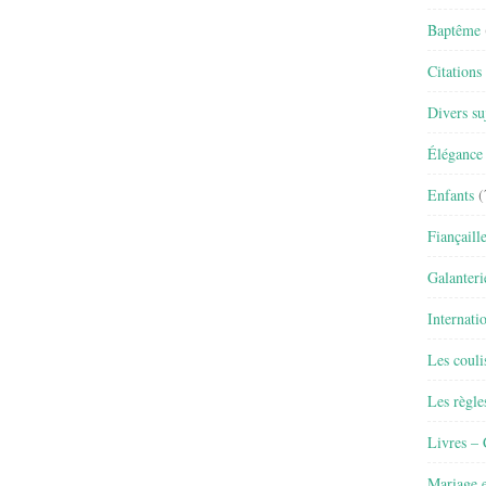
Baptême
Citations
Divers su
Élégance 
Enfants
(
Fiançaill
Galanteri
Internati
Les couli
Les règle
Livres –
Mariage e