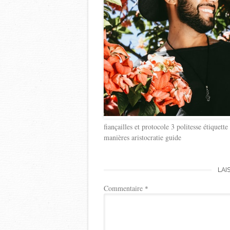
fiançailles et protocole 3 politesse étiquet
manières aristocratie guide
LAI
Commentaire
*