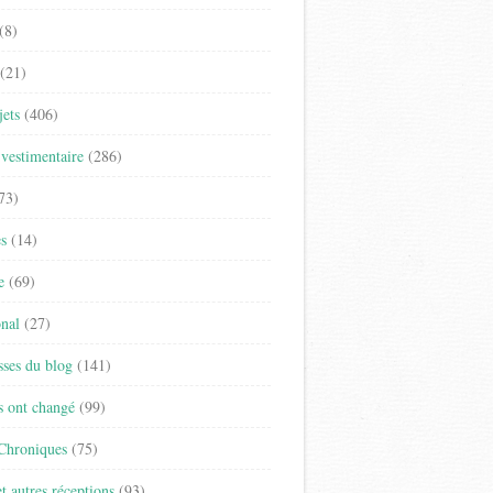
(8)
(21)
jets
(406)
vestimentaire
(286)
73)
es
(14)
e
(69)
onal
(27)
sses du blog
(141)
s ont changé
(99)
 Chroniques
(75)
t autres réceptions
(93)