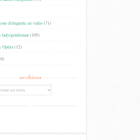
)
eçons d'étiquette en vidéo
(71)
n lady/gentleman
(105)
& Opéra
(12)
0)
archives