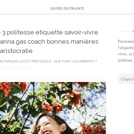
to
content
LIGNES DE FRANCE
e 3 politesse étiquette savoir-vivre
 hanna gas coach bonnes manières
Passionné
l'étiquett
aristocratie
vivre, et 
politesse.
IN
FIANÇAILLES ET PROTOCOLE : QUE FONT LES PARENTS ?
Cliquez