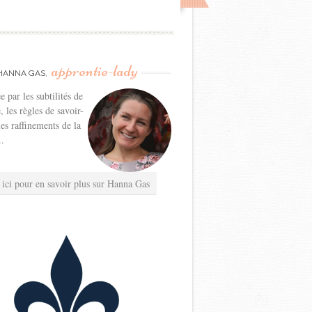
apprentie-lady
HANNA GAS,
e par les subtilités de
e, les règles de savoir-
les raffinements de la
..
 ici pour en savoir plus sur Hanna Gas