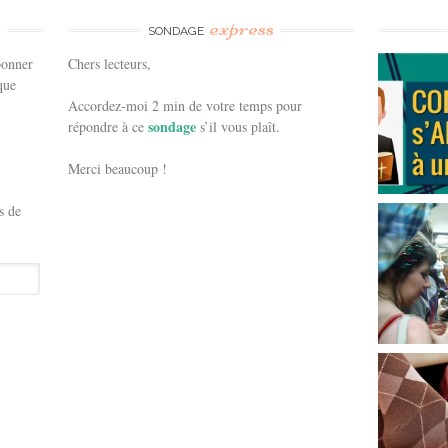
e
express
SONDAGE
bonner
Chers lecteurs,
que
Accordez-moi 2 min de votre temps pour
sondage
répondre à ce
s’il vous plaît.
Merci beaucoup !
s de