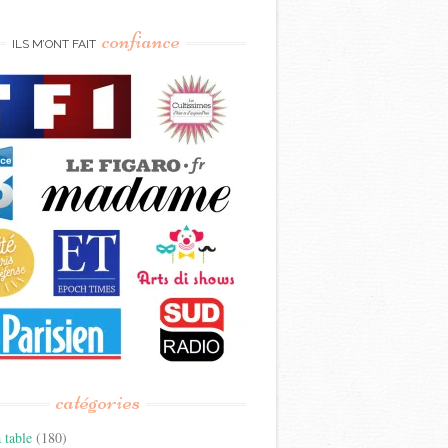
confiance
ILS M’ONT FAIT
catégories
 table
(180)