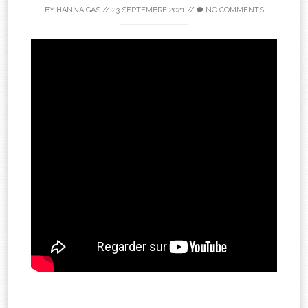
BY
HANNA GAS
//
23 SEPTEMBRE 2021
//
NO COMMENTS