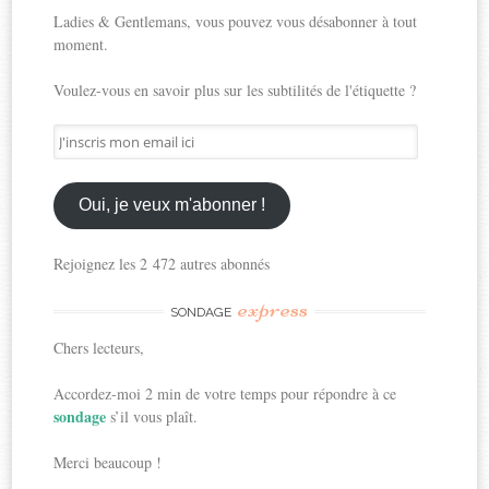
Ladies & Gentlemans, vous pouvez vous désabonner à tout
moment.
Voulez-vous en savoir plus sur les subtilités de l'étiquette ?
J'inscris
mon
email
ici
Oui, je veux m'abonner !
Rejoignez les 2 472 autres abonnés
express
SONDAGE
Chers lecteurs,
Accordez-moi 2 min de votre temps pour répondre à ce
sondage
s’il vous plaît.
Merci beaucoup !