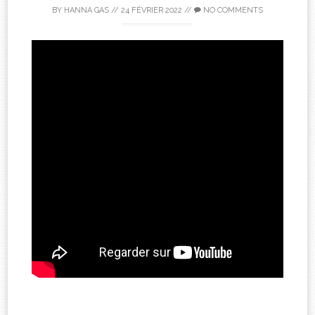
BY
HANNA GAS
//
24 FÉVRIER 2022
//
NO COMMENTS