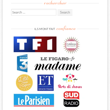
rechercher
Search
for:
confiance
ILS M’ONT FAIT