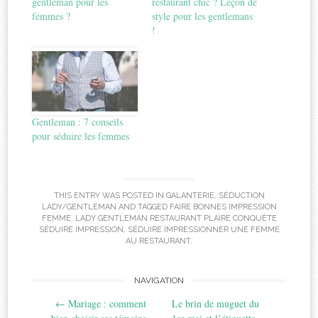
gentleman pour les
restaurant chic ? Leçon de
femmes ?
style pour les gentlemans
!
Gentleman : 7 conseils
pour séduire les femmes
THIS ENTRY WAS POSTED IN
GALANTERIE
,
SÉDUCTION
LADY/GENTLEMAN
AND TAGGED
FAIRE BONNES IMPRESSION
FEMME
,
LADY GENTLEMAN RESTAURANT PLAIRE CONQUÈTE
SÉDUIRE IMPRESSION
,
SÉDUIRE IMPRESSIONNER UNE FEMME
AU RESTAURANT
.
Post
NAVIGATION
←
Mariage : comment
Le brin de muguet du
navigation