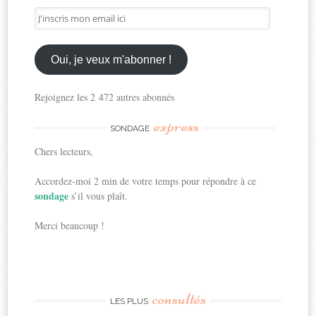
J'inscris
mon
email
ici
Oui, je veux m'abonner !
Rejoignez les 2 472 autres abonnés
express
SONDAGE
Chers lecteurs,
Accordez-moi 2 min de votre temps pour répondre à ce
sondage
s’il vous plaît.
Merci beaucoup !
consultés
LES PLUS