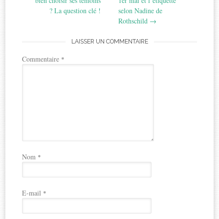
bien choisir ses témoins
1er mai et l’étiquette
? La question clé !
selon Nadine de
Rothschild
→
LAISSER UN COMMENTAIRE
Commentaire
*
Nom
*
E-mail
*