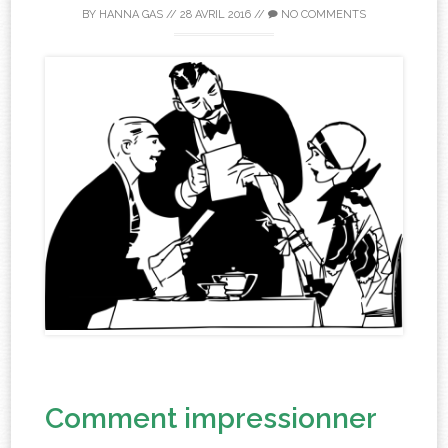
BY
HANNA GAS
//
28 AVRIL 2016
//
NO COMMENTS
Comment impressionner